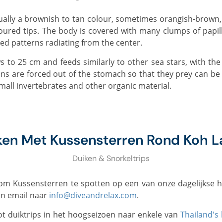
oloured tips. The body is covered with many clumps of papi
ed patterns radiating from the center.
ans are forced out of the stomach so that they prey can b
mall invertebrates and other organic material.
ken Met Kussensterren Rond Koh L
Duiken & Snorkeltrips
t om Kussensterren te spotten op een van onze dagelijkse
en email naar
info@diveandrelax.com
.
t duiktrips in het hoogseizoen naar enkele van
Thailand's 