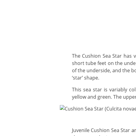
The Cushion Sea Star has very short arms and a large, inflated pentagonal (five sided) body. There are 5 rows of
short tube feet on the unde
of the underside, and the bo
‘star’ shape.
This sea star is variably coloured, and includes mottling with darker and lighter shades of fawn, brown, orange,
yellow and green. The upper
Juvenile Cushion Sea Star are flat, olive coloured and star-shaped, with five short arms in the range 5 cm - 8 cm. As