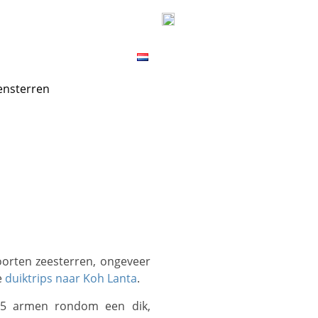
ICES
CONTACT
MAP
ensterren
e
duiktrips naar Koh Lanta
.