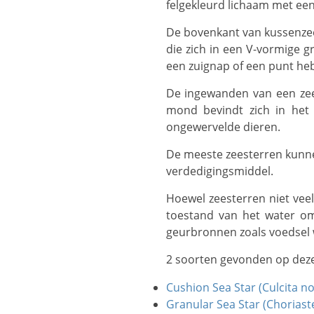
felgekleurd lichaam met een 
De bovenkant van kussenzeesterren kan korrelig, stekelig of glad zijn. Ze hebben rijen buisvoetjes aan de onderkant
die zich in een V-vormige 
een zuignap of een punt he
De ingewanden van een zeester beslaan het grootste deel van de schijf en strekken zich uit tot in de armen. De
mond bevindt zich in het
ongewervelde dieren.
De meeste zeesterren kunnen verloren armen of beschadigde delen regenereren en ze kunnen armen afwerpen als
verdedigingsmiddel.
Hoewel zeesterren niet veel zintuigen hebben, zijn ze gevoelig voor aanraking, licht, temperatuur, oriëntatie en de
toestand van het water o
geurbronnen zoals voedsel
2 soorten gevonden op dez
Cushion Sea Star (Culcita n
Granular Sea Star (Choriast