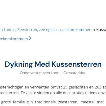
+66 (0)89 050 3009
info@diveandrelax.com
UBA COURSES
DIVE SITES
MARINE LIFE
KOH LANTA
PR
oh Lanta
»
Zeesterren, zee-egels en zeekomkommers
»
Kuss
-zeekomkommers
Dykning Med Kussensterren
Onderwaterleven Lanta | Oreasteridae
eesterren. Ze zijn te vinden op alle duiklocaties tijdens onz