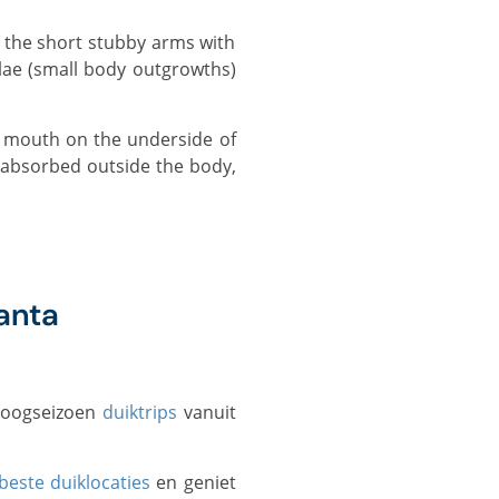
llae (small body outgrowths)
e absorbed outside the body,
anta
 hoogseizoen
duiktrips
vanuit
beste duiklocaties
en geniet