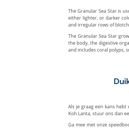
The Granular Sea Star is usually a brownish to tan colour, sometimes orangish-brown, the short stubby arms with
either lighter, or darker c
and irregular rows of blotch
The Granular Sea Star grows to 25 cm and feeds similarly to other sea stars, with the mouth on the underside of
the body, the digestive org
and includes coral polyps, s
Dui
Als je graag een kans heb
Koh Lanta, stuur ons dan e
Ga mee met onze speedboo