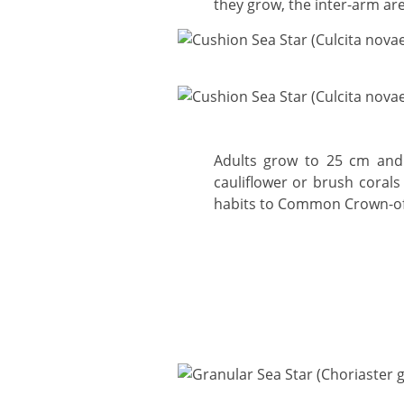
they grow, the inter-arm are
Adults grow to 25 cm and feed nocturnally on hard corals, especially branching corals (family Acropora) and
cauliflower or brush corals 
habits to Common Crown-of-