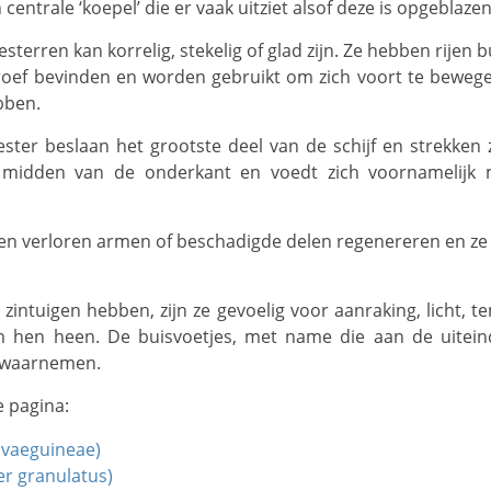
centrale ‘koepel’ die er vaak uitziet alsof deze is opgeblazen
groef bevinden en worden gebruikt om zich voort te beweg
bben.
 midden van de onderkant en voedt zich voornamelij
m hen heen. De buisvoetjes, met name die aan de uitei
 waarnemen.
e pagina:
ovaeguineae)
er granulatus)