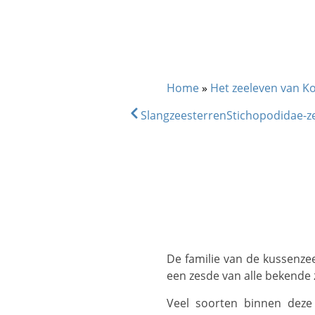
DIVE & SNORKEL TRIPS
SC
Home
»
Het zeeleven van K
Slangzeesterren
Stichopodidae
De familie van de kussenzeesterachtigen en verwanten omvat 29 geslachten en 263 soorten zeesterren, ongeveer
een zesde van alle bekende z
Veel soorten binnen deze grote familie zijn traditionele zeesterren, meestal met 5 armen rondom een dik,