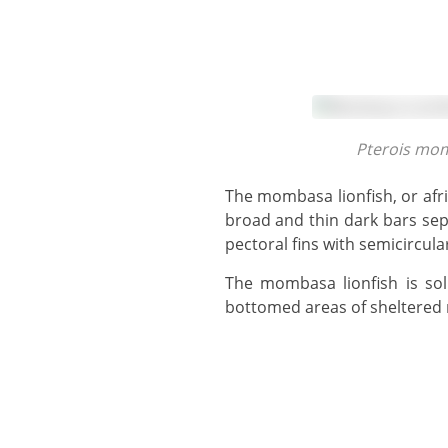
Pterois m
The mombasa lionfish, or african lionfish, grows to 16 cm. The body comprises reddish brown stripes with alternating
broad and thin dark bars sepa
pectoral fins with semicircul
The mombasa lionfish is solitary and can normally be found in areas with soft corals, sponges, rubble and soft-
bottomed areas of sheltered 