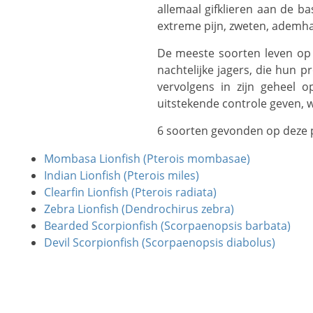
allemaal gifklieren aan de b
extreme pijn, zweten, ademha
De meeste soorten leven op de bodem, voeden zich met schaaldieren en kleinere vissen en worden beschouwd als
nachtelijke jagers, die hun 
vervolgens in zijn geheel 
uitstekende controle geven, 
6 soorten gevonden op deze 
Mombasa Lionfish (Pterois mombasae)
Indian Lionfish (Pterois miles)
Clearfin Lionfish (Pterois radiata)
Zebra Lionfish (Dendrochirus zebra)
Bearded Scorpionfish (Scorpaenopsis barbata)
Devil Scorpionfish (Scorpaenopsis diabolus)