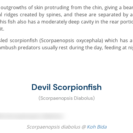
l ridges created by spines, and these are separated by 
This fish also has a moderately deep cavity in the rear porti
t.
ambush predators usually rest during the day, feeding at n
Devil Scorpionfish
(Scorpaenopsis Diabolus)
Scorpaenopsis diabolus @
Koh Bida