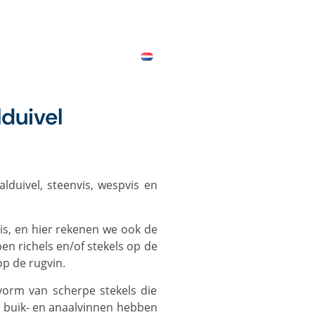
RICES
CONTACT
MAP
duivel
n richels en/of stekels op de
op de rugvin.
-, buik- en anaalvinnen hebben