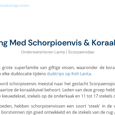
straalvinnige vissen
»
schorpioenvis & koraalduivel
+66 (0)89 050 3009
info@diveandrelax.com
CUBA COURSES
DIVE SITES
MARINE LIFE
KOH LANTA
P
ng Med Schorpioenvis & Koraal
Onderwaterleven Lanta | Scorpaenidae
p elke duiklocatie tijdens
duiktrips op Koh Lanta
.
waartoe de koraalduivel behoort. Leden van deze groep hebbe
e kieuwdeksel, stekels op de onderkaak en 11 tot 17 stekels 
 De borstvinnen zijn goed ontwikkeld en de stekels van de rug