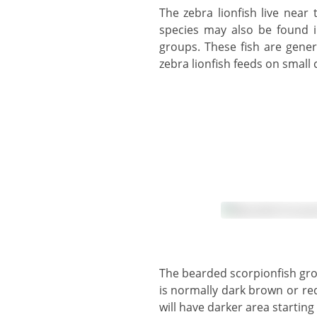
The zebra lionfish live near the sea bed, found on coral, rubble, and rock bottoms on reef flats and lagoons. This
species may also be found i
groups. These fish are gene
zebra lionfish feeds on small
The bearded scorpionfish grows to 25 cm in length and is usually brightly coloured and heavily camouflaged. The body
is normally dark brown or re
will have darker area startin