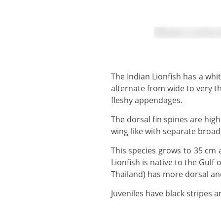
The Indian Lionfish has a white body, with numerous creamy-red or reddish-brown vertical stripes. The vertical stripes
alternate from wide to very
fleshy appendages.
The dorsal fin spines are highly venomous and can inflict excruciatingly painful puncture wounds. The pectoral fins are
wing-like with separate broad
This species grows to 35 cm and is very similar to, and often confused with the red lionfish (Pterois volitans). The Red
Lionfish is native to the Gulf
Thailand) has more dorsal and 
Juveniles have black stripes a