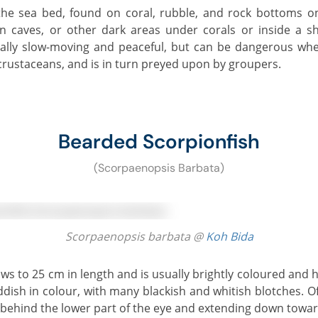
n caves, or other dark areas under corals or inside a s
rally slow-moving and peaceful, but can be dangerous whe
 crustaceans, and is in turn preyed upon by groupers.
Bearded Scorpionfish
(Scorpaenopsis Barbata)
Scorpaenopsis barbata @
Koh Bida
ddish in colour, with many blackish and whitish blotches. O
g behind the lower part of the eye and extending down towar