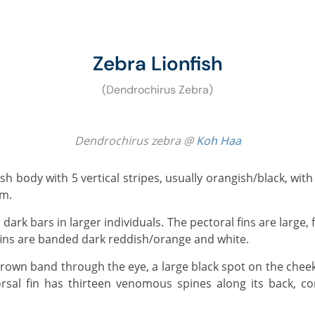
Zebra Lionfish
(Dendrochirus Zebra)
Dendrochirus zebra @
Koh Haa
m.
l fins are banded dark reddish/orange and white.
orsal fin has thirteen venomous spines along its back, con