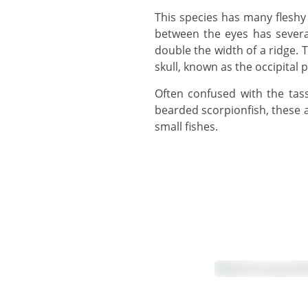
This species has many fleshy outgrowths of skin protruding from the chin, giving a beard-like appearance. The space
between the eyes has severa
double the width of a ridge. 
skull, known as the occipital pi
Often confused with the tassled scorpionfish (Scorpaenopsis oxycephala) which has a much longer snout that the
bearded scorpionfish, these 
small fishes.