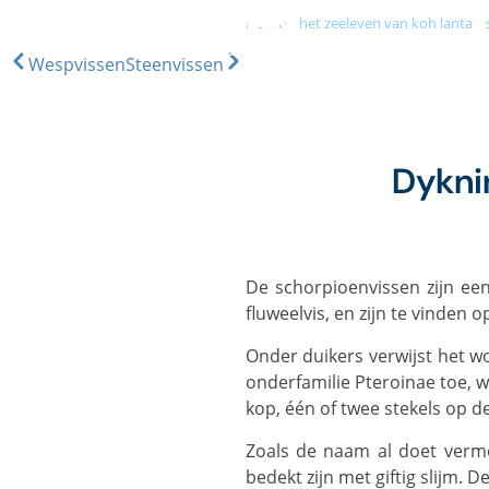
home
»
het zeeleven van koh lanta
»
Wespvissen
Steenvissen
DIVE & SNORKEL TRIPS
S
Dykni
De schorpioenvissen zijn een grote superfamilie van giftige vissen, waaronder de koraalduivel, steenvis, wespvis en
fluweelvis, en zijn te vinden o
Onder duikers verwijst het woord schorpioenvis meestal naar het geslacht Scorpaenopsis, en hier rekenen we ook de
onderfamilie Pteroinae toe, 
kop, één of twee stekels op d
Zoals de naam al doet vermoeden, hebben schorpioenvissen een soort 'steek' in de vorm van scherpe stekels die
bedekt zijn met giftig slijm.