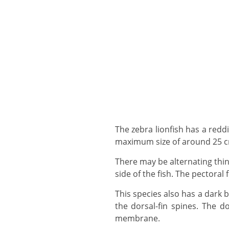
The zebra lionfish has a reddish body with 5 vertical stripes, usually orangish/black, with white spacing and grows to a
maximum size of around 25 c
There may be alternating thin dark bars in larger individuals. The pectoral fins are large, fan-like and flare out on either
side of the fish. The pectora
This species also has a dark brown band through the eye, a large black spot on the cheek, and pale and dark bands on
the dorsal-fin spines. The d
membrane.