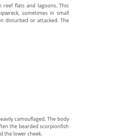
hipwreck, sometimes in small
n disturbed or attacked. The
ften the bearded scorpionfish
d the lower cheek.