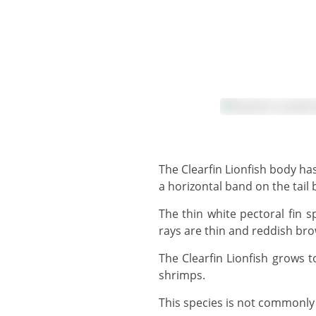
The Clearfin Lionfish body has wide brown to reddish brown bars with white bars between them. Two white lines make
a horizontal band on the tail 
The thin white pectoral fin spines are quite long compared to other species and have no markings. The pectoral fin
rays are thin and reddish br
The Clearfin Lionfish grows to 24 cm and is nocturnal, emerging at night to feed on invertebrates such as crabs and
shrimps.
This species is not commonly