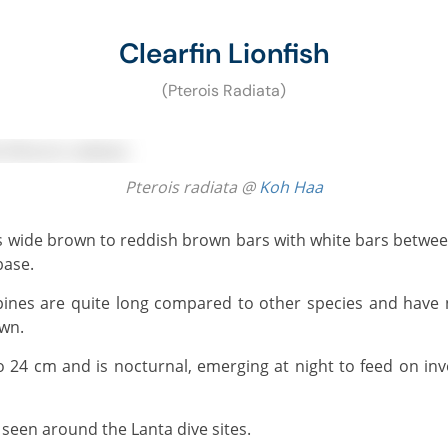
Clearfin Lionfish
(Pterois Radiata)
Pterois radiata @
Koh Haa
base.
own.
 seen around the Lanta dive sites.