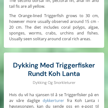
The second dorsal fin, pectoral fin, anal fin and
tail fis are all yellow.
The Orange-lined Triggerfish grows to 30 cm,
however more usually observed around 15 cm -
20 cm. The diet includes coral polyps, algae,
sponges, worms, crabs, urchins and fishes.
Usually seen solitary around coral rich areas.
Dykking Med Triggerfisker
Rundt Koh Lanta
Dykking Og Snorkleturer
Hvis du vil ha sjansen til å se Triggerfisker på en
av våre daglige
dykkerturer
fra Koh Lanta i
høysesongen, kan du sende oss en e-post til