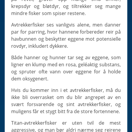
krepsdyr og bløtdyr, og tiltrekker seg mange
mindre fisker som spiser restene.
Avtrekkerfisker ses vanligvis alene, men danner
par for parring, hvor hannene forbereder reir på
havbunnen og beskytter eggene mot potensielle
rovdyr, inkludert dykkere.
Både hanner og hunner tar seg av eggene, som
ligner en klump med en rosa, geléaktig substans,
og spruter ofte vann over eggene for å holde
dem oksygenert.
Hvis du kommer inn i et avtrekkerfisker, må du
ikke bli overrasket om du blir angrepet av en
svært forsvarende og sint avtrekkerfisker, og
muligens får et stygt bitt fra de store fortennene.
Titan-avtrekkerfisker er uten tvil de mest
aggressive, og man bør aldri nærme seg reirene