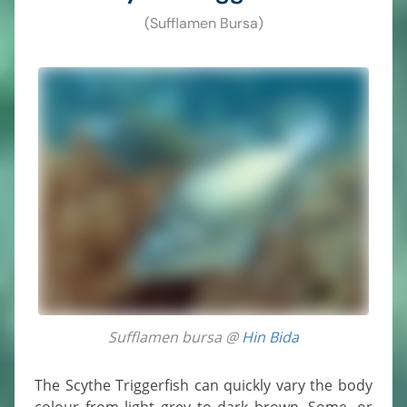
(Sufflamen Bursa)
Sufflamen bursa @
Hin Bida
The Scythe Triggerfish can quickly vary the body
colour from light grey to dark brown. Some, or