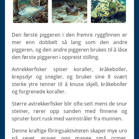
Den første piggeren i den fremre ryggfinnen er
mer enn dobbelt så lang som den andre
piggeren, og den andre piggeren brukes til å låse
den første piggeren i oppreist stilling.
Avtrekkerfisker spiser koraller, kråkeboller,
krepsdyr og snegler, og bruker sine 8 svært
sterke ytre tenner til å knuse skjell, kråkeboller
og forgrenede koraller.
Større avtrekkerfisker blir ofte sett mens de snur
steiner, rører opp sanden med finnene og
spruter bort rusk med vannstråler fra munnen.
Denne kraftige fôringsaktiviteten skaper mye uro
på revet, graver opp mange små ormer,