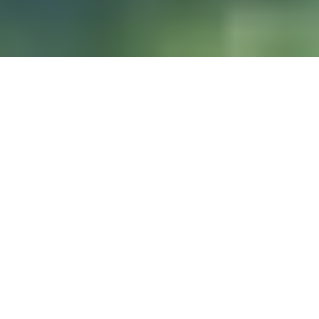
DIVE & RELAX KOH
LANTA
@ Lanta Castaway Beach Resort
SSI-kurs
Vi foretrekker å undervise på
her på Lanta.
DYKKESTEDER