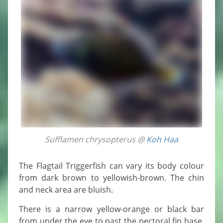
Sufflamen chrysopterus @
Koh Haa
The Flagtail Triggerfish can vary its body colour
from dark brown to yellowish-brown. The chin
and neck area are bluish.
There is a narrow yellow-orange or black bar
from under the eye to past the pectoral fin base.