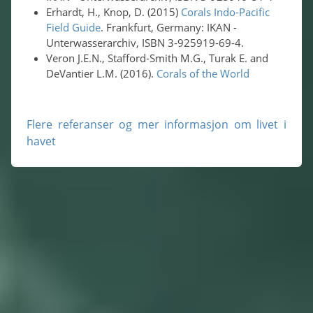
Erhardt, H., Knop, D. (2015)
Corals Indo-Pacific
Field Guide
. Frankfurt, Germany: IKAN -
Unterwasserarchiv, ISBN 3-925919-69-4.
Veron J.E.N., Stafford-Smith M.G., Turak E. and
DeVantier L.M. (2016).
Corals of the World
Flere referanser og mer informasjon om livet i
havet