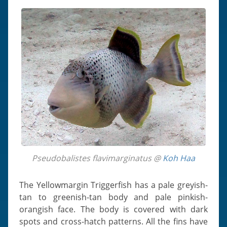
Pseudobalistes flavimarginatus @
Koh Haa
The Yellowmargin Triggerfish has a pale greyish-
tan to greenish-tan body and pale pinkish-
orangish face. The body is covered with dark
spots and cross-hatch patterns. All the fins have