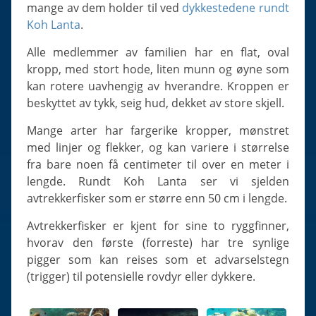
Slugs & Snails
mange av dem holder til ved
dykkestedene rundt
Koh Lanta
.
Sea Stars, Urchins & Sea Cucumbers
Clams & Oysters
Alle medlemmer av familien har en flat, oval
kropp, med stort hode, liten munn og øyne som
Sponges
kan rotere uavhengig av hverandre. Kroppen er
Bristle Worms
beskyttet av tykk, seig hud, dekket av store skjell.
Jellyfish
Mange arter har fargerike kropper, mønstret
med linjer og flekker, og kan variere i størrelse
fra bare noen få centimeter til over en meter i
lengde. Rundt Koh Lanta ser vi sjelden
avtrekkerfisker som er større enn 50 cm i lengde.
Avtrekkerfisker er kjent for sine to ryggfinner,
hvorav den første (forreste) har tre synlige
pigger som kan reises som et advarselstegn
(trigger) til potensielle rovdyr eller dykkere.