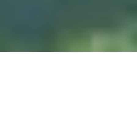
DIVE & RELAX KOH
LANTA
@ Lanta Castaway Beach Resort
SSI-kurs
Vi foretrekker å undervise på
her på Lanta.