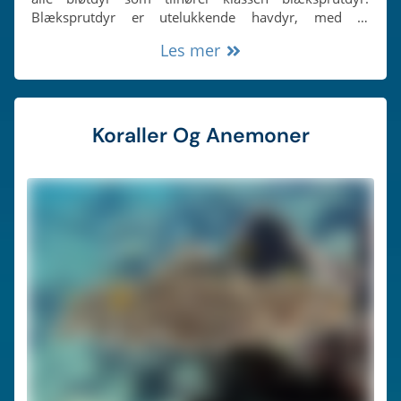
Blæksprutdyr er utelukkende havdyr, med et
fremtredende hode, et sett med tentakler og en felles
Les mer
evne til å sprute blekk når de blir stresset.
Koraller Og Anemoner