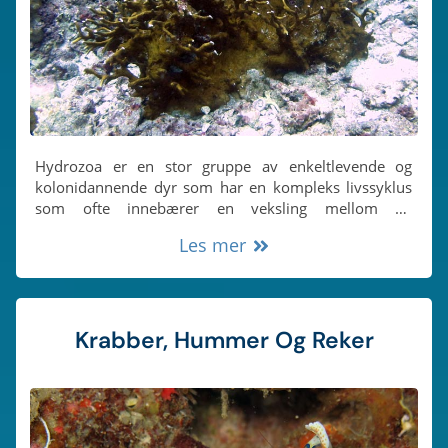
Hydrozoa er en stor gruppe av enkeltlevende og
kolonidannende dyr som har en kompleks livssyklus
som ofte innebærer en veksling mellom en
fastsittende (fast på ett sted) polypfase og et fritt
Les mer
svømmende medusastadium, i likhet med de ekte
manetene.
Krabber, Hummer Og Reker