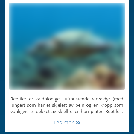
Reptiler er kaldblodige, luftpustende virveldyr (med
lunger) som har et skjelett av bein og en kropp som
vanligvis er dekket av skjell eller hornplater. Reptilers
reproduksjon foregår uten et larvestadium (de legger
Les mer
vanligvis egg), og gruppen omfatter skilpadder,
slanger, krokodiller og øgler.