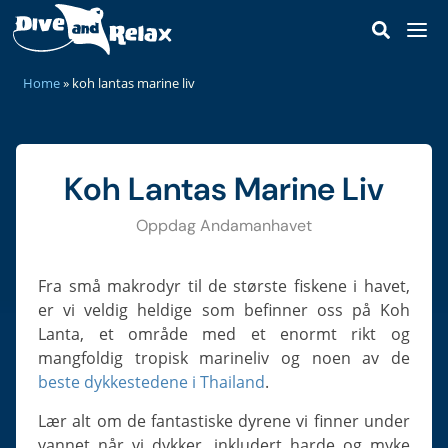
DIVE & SNORKEL TRIPS
home
»
koh lantas marine liv
Dive Trips
SCUBA COURSES
Snorkel Trips
Discover Scuba
DIVE SITES
Private Boat Charter
Koh Lantas Marine Liv
Open Water Diver
Koh Haa
MARINE LIFE
Our Staff
Scuba Refresher
Koh Rok
Oppdag Andamanhavet
Sharks & Rays
KOH LANTA
Our Speedboats
Advanced Open Water
Hin Daeng & Hin Muang
Ray-Finned Fishes
Lanta Island Guide
PRICES
Reef Safe Sunscreen
Enriched Air Nitrox
Fra små makrodyr til de største fiskene i havet,
Koh Bida
Turtles & Snakes
How To Get To Koh Lanta
er vi veldig heldige som befinner oss på Koh
CONTACT
Deep Diver Specialty
Hin Bida
Octopus, Cuttlefish & Squid
Best Time To Visit
Lanta, et område med et enormt rikt og
Perfect Buoyancy
MAP
Koh Phi Phi Leh
Corals & Anemones
mangfoldig tropisk marineliv og noen av de
Castaway Beach Resort
Navigation Specialty
beste dykkestedene i Thailand
.
HTMS Kledkaeo Wreck
Fire Corals & Hydroids
SSI React Right
Hin Klai
Lær alt om de fantastiske dyrene vi finner under
Crabs, Lobster & Shrimp
Diver Stress & Rescue
vannet når vi dykker, inkludert harde og myke
Shark Point & Anemone Reef