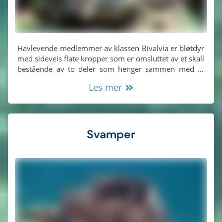
Havlevende medlemmer av klassen Bivalvia er bløtdyr
med sideveis flate kropper som er omsluttet av et skall
bestående av to deler som henger sammen med et
hengsel. Gruppen omfatter muslinger, østers, blåskjell
Les mer
og kamskjell, og de fleste er filtreringsspisere. Gjellene
har utviklet seg til spesialiserte organer for fôring og
åndedrett.
Svamper