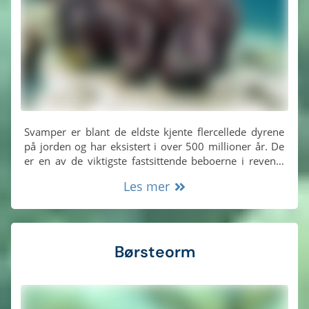
Svamper er blant de eldste kjente flercellede dyrene
på jorden og har eksistert i over 500 millioner år. De
er en av de viktigste fastsittende beboerne i revene,
der de filtrerer vannet gjennom sine porøse kropper,
Les mer
tar opp næringsstoffer som mat og slipper viktige
næringsstoffer tilbake i havet gjennom
hovedåpningen, kalt osculum.
Børsteorm