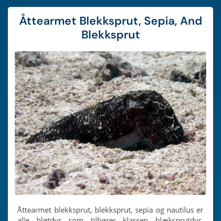
Åttearmet Blekksprut, Sepia, And
Blekksprut
Åttearmet blekksprut, blekksprut, sepia og nautilus er
alle bløtdyr som tilhører klassen blæksprutdyr.