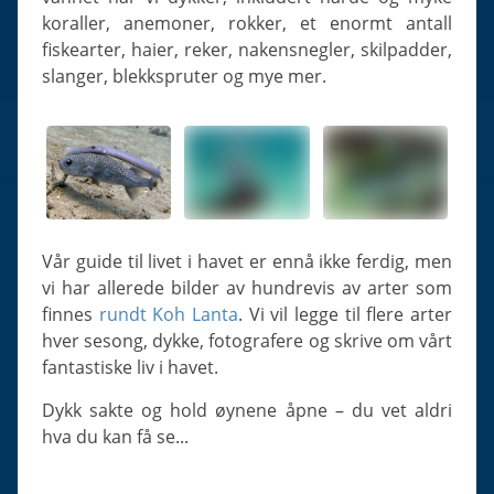
Slugs & Snails
koraller, anemoner, rokker, et enormt antall
Sea Stars, Urchins & Sea Cucumbers
fiskearter, haier, reker, nakensnegler, skilpadder,
slanger, blekkspruter og mye mer.
Clams & Oysters
Sponges
Bristle Worms
Jellyfish
Vår guide til livet i havet er ennå ikke ferdig, men
vi har allerede bilder av hundrevis av arter som
finnes
rundt Koh Lanta
. Vi vil legge til flere arter
hver sesong, dykke, fotografere og skrive om vårt
fantastiske liv i havet.
Dykk sakte og hold øynene åpne – du vet aldri
hva du kan få se...