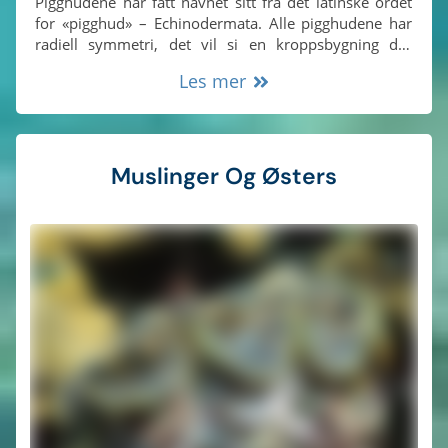
Pigghudene har fått navnet sitt fra det latinske ordet
for «pigghud» – Echinodermata. Alle pigghudene har
radiell symmetri, det vil si en kroppsbygning der
strukturen går ut fra midten. Denne består vanligvis av
Les mer
mer enn fem like store segmenter, som hver
inneholder et sett med ulike indre organer.
Muslinger Og Østers