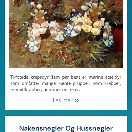
Ti-fotede krepsdyr (fem par ben) er marine åtseldyr
som omfatter mange kjente grupper, som krabber,
eremittkrabber, hummer og reker.
Les mer
Naken­snegler Og Hussnegler