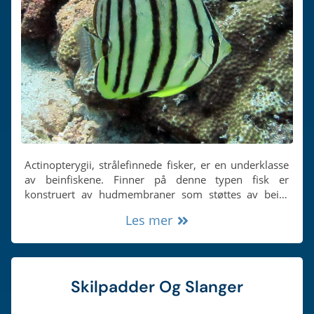
Actinopterygii, strålefinnede fisker, er en underklasse
av beinfiskene. Finner på denne typen fisk er
konstruert av hudmembraner som støttes av bein-
eller hornspisser. Strålefinnede fisker er i dag de
Les mer
dominerende akvatiske virveldyrene og utgjør omtrent
halvparten av alle kjente virveldyrarter. Alle dyr med
ryggrad kalles virveldyr.
Skilpadder Og Slanger