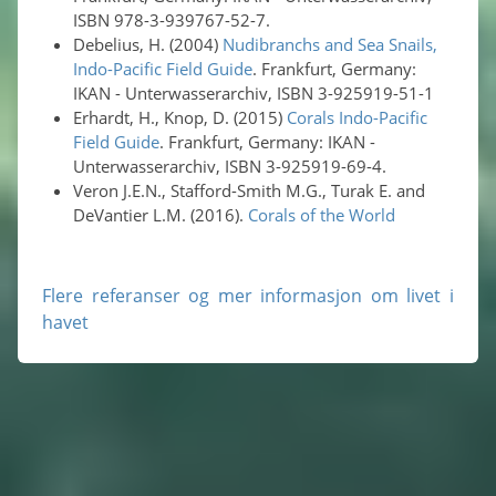
ISBN 978-3-939767-52-7.
Debelius, H. (2004)
Nudibranchs and Sea Snails,
Indo-Pacific Field Guide
. Frankfurt, Germany:
IKAN - Unterwasserarchiv, ISBN 3-925919-51-1
Erhardt, H., Knop, D. (2015)
Corals Indo-Pacific
Field Guide
. Frankfurt, Germany: IKAN -
Unterwasserarchiv, ISBN 3-925919-69-4.
Veron J.E.N., Stafford-Smith M.G., Turak E. and
DeVantier L.M. (2016).
Corals of the World
Flere referanser og mer informasjon om livet i
havet