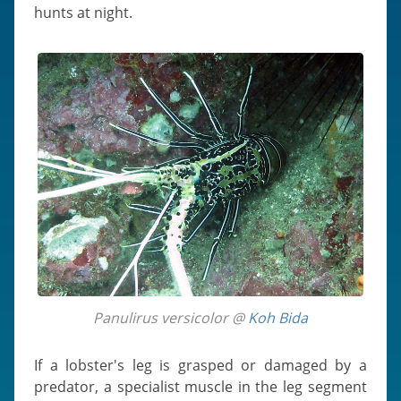
hunts at night.
Panulirus versicolor @
Koh Bida
If a lobster's leg is grasped or damaged by a
predator, a specialist muscle in the leg segment