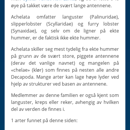
Slugs & Snails
øye på takket være de svært lange antennene.
Sea Stars, Urchins & Sea Cucumbers
Achelata omfatter languster (Palinuridae),
Clams & Oysters
slipperlobster (Scyllaridae) og furry lobster
Sponges
(Synaxidae), og selv om de ligner på ekte
hummer, er de faktisk ikke ekte hummer.
Bristle Worms
Jellyfish
Achelata skiller seg mest tydelig fra ekte hummer
på grunn av de svært store, piggete antennene
(derav det vanlige navnet) og mangelen på
«chelae» (klør) som finnes på nesten alle andre
Decapoda. Mange arter kan lage høye lyder ved
hjelp av strukturer ved basen av antennene.
Medlemmer av denne familien er også kjent som
languster, kreps eller reker, avhengig av hvilken
del av verden de finnes i.
1 arter funnet på denne siden: