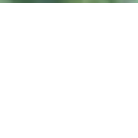
DIVE & RELAX KOH
LANTA
@ Lanta Castaway Beach Resort
SSI-kurs
Vi foretrekker å undervise på
her på Lanta.
DYKKESTEDER
Koh Haa
Koh Rok