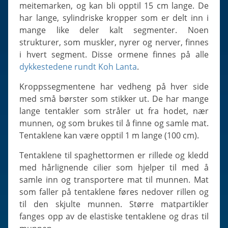
Slugs & Snails
meitemarken, og kan bli opptil 15 cm lange. De
har lange, sylindriske kropper som er delt inn i
Sea Stars, Urchins & Sea Cucumbers
mange like deler kalt segmenter. Noen
Clams & Oysters
strukturer, som muskler, nyrer og nerver, finnes
Sponges
i hvert segment. Disse ormene finnes på alle
dykkestedene rundt Koh Lanta
.
Bristle Worms
Jellyfish
Kroppssegmentene har vedheng på hver side
med små børster som stikker ut. De har mange
lange tentakler som stråler ut fra hodet, nær
munnen, og som brukes til å finne og samle mat.
Tentaklene kan være opptil 1 m lange (100 cm).
Tentaklene til spaghettormen er rillede og kledd
med hårlignende cilier som hjelper til med å
samle inn og transportere mat til munnen. Mat
som faller på tentaklene føres nedover rillen og
til den skjulte munnen. Større matpartikler
fanges opp av de elastiske tentaklene og dras til