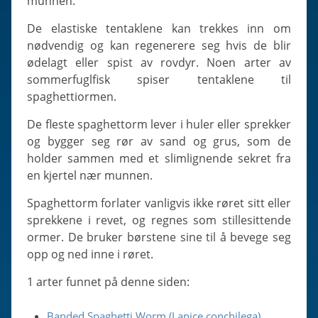
munnen.
De elastiske tentaklene kan trekkes inn om
nødvendig og kan regenerere seg hvis de blir
ødelagt eller spist av rovdyr. Noen arter av
sommerfuglfisk spiser tentaklene til
spaghettiormen.
De fleste spaghettorm lever i huler eller sprekker
og bygger seg rør av sand og grus, som de
holder sammen med et slimlignende sekret fra
en kjertel nær munnen.
Spaghettorm forlater vanligvis ikke røret sitt eller
sprekkene i revet, og regnes som stillesittende
ormer. De bruker børstene sine til å bevege seg
opp og ned inne i røret.
1 arter funnet på denne siden:
Banded Spaghetti Worm (Lanice conchilega)