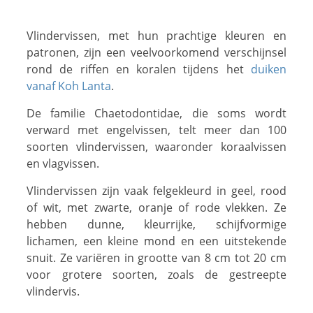
Slugs & Snails
Sea Stars, Urchins & Sea Cucumbers
Vlindervissen, met hun prachtige kleuren en
Clams & Oysters
patronen, zijn een veelvoorkomend verschijnsel
rond de riffen en koralen tijdens het
duiken
Sponges
vanaf Koh Lanta
.
Bristle Worms
De familie Chaetodontidae, die soms wordt
Jellyfish
verward met engelvissen, telt meer dan 100
soorten vlindervissen, waaronder koraalvissen
en vlagvissen.
Vlindervissen zijn vaak felgekleurd in geel, rood
of wit, met zwarte, oranje of rode vlekken. Ze
hebben dunne, kleurrijke, schijfvormige
lichamen, een kleine mond en een uitstekende
snuit. Ze variëren in grootte van 8 cm tot 20 cm
voor grotere soorten, zoals de gestreepte
vlindervis.