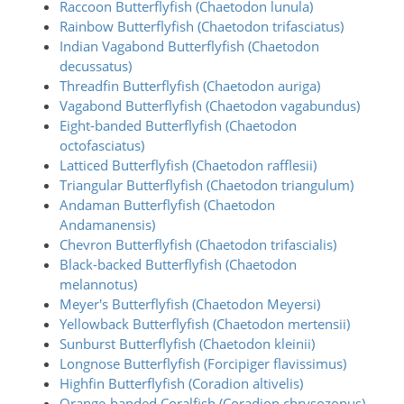
Raccoon Butterflyfish (Chaetodon lunula)
Rainbow Butterflyfish (Chaetodon trifasciatus)
Indian Vagabond Butterflyfish (Chaetodon
decussatus)
Threadfin Butterflyfish (Chaetodon auriga)
Vagabond Butterflyfish (Chaetodon vagabundus)
Eight-banded Butterflyfish (Chaetodon
octofasciatus)
Latticed Butterflyfish (Chaetodon rafflesii)
Triangular Butterflyfish (Chaetodon triangulum)
Andaman Butterflyfish (Chaetodon
Andamanensis)
Chevron Butterflyfish (Chaetodon trifascialis)
Black-backed Butterflyfish (Chaetodon
melannotus)
Meyer's Butterflyfish (Chaetodon Meyersi)
Yellowback Butterflyfish (Chaetodon mertensii)
Sunburst Butterflyfish (Chaetodon kleinii)
Longnose Butterflyfish (Forcipiger flavissimus)
Highfin Butterflyfish (Coradion altivelis)
Orange-banded Coralfish (Coradion chrysozonus)