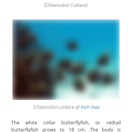
(Chaetodon Collare)
Chaetodon collare @
Koh Haa
The white collar butterflyfish, or redtail
butterflyfish grows to 18 cm. The body is