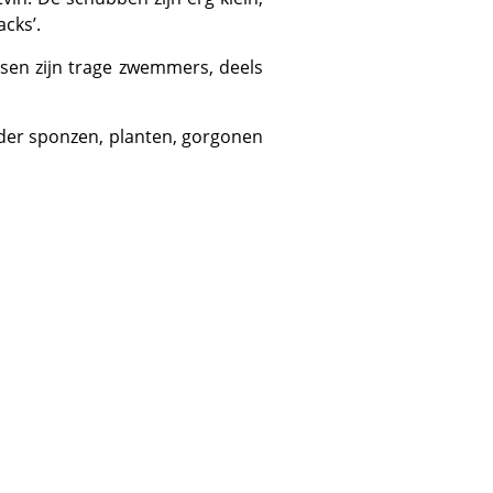
cks’.