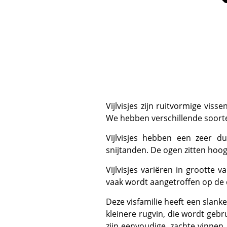
Vijlvisjes zijn ruitvormige vissen met een diep gekield lichaam en lijken sterk op hun naaste verwanten, de trekkervissen.
We hebben verschillende soorten
Vijlvisjes hebben een zeer dun (zijdelings samengedrukt) lichaam, een kleine snuit en een mond met uitstekende
snijtanden. De ogen zitten hoog
Vijlvisjes variëren in grootte van ongeveer 20 cm tot ongeveer 60 cm voor de grootste soort, de gekrabbelde vijlvis, die
vaak wordt aangetroffen op de 
Deze visfamilie heeft een slanke, intrekbare rugvin op de bovenkant van de kop, en bij de meeste soorten is er een tweede,
kleinere rugvin, die wordt geb
zijn eenvoudige, zachte vinnen,