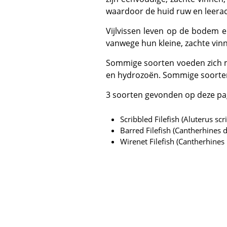
waardoor de huid ruw en leerac
Vijlvissen leven op de bodem en komen solitair, in paren of in kleine groepen voor. Vijlvissen zijn trage zwemmers, deels
vanwege hun kleine, zachte vin
Sommige soorten voeden zich met algen, andere met kleine ongewervelde dieren, waaronder sponzen, planten, gorgonen
en hydrozoën. Sommige soorten
3 soorten gevonden op deze pa
Scribbled Filefish (Aluterus scr
Barred Filefish (Cantherhines d
Wirenet Filefish (Cantherhines 