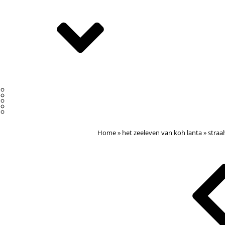
home
»
het zeeleven van koh lanta
»
straa