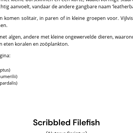
htig aanvoelt, vandaar de andere gangbare naam ‘leatherba
nen.
 eten koralen en zoöplankton.
gina:
iptus)
umerilii)
pardalis)
Scribbled Filefish