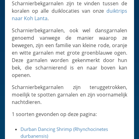
Slugs & Snails
Scharnierbekgarnalen zijn te vinden tussen de
koralen op alle duiklocaties van onze
duiktrips
Sea Stars, Urchins & Sea Cucumbers
naar Koh Lanta
.
Clams & Oysters
Scharnierbekgarnalen, ook wel dansgarnalen
Sponges
genoemd vanwege de manier waarop ze
Bristle Worms
bewegen, zijn een familie van kleine rode, oranje
Jellyfish
en witte garnalen met grote groenblauwe ogen.
Deze garnalen worden gekenmerkt door hun
bek, die scharnierend is en naar boven kan
openen.
Scharnierbekgarnalen zijn teruggetrokken,
moeilijk te spotten garnalen en zijn voornamelijk
nachtdieren.
1 soorten gevonden op deze pagina:
Durban Dancing Shrimp (Rhynchocinetes
durbanensis)