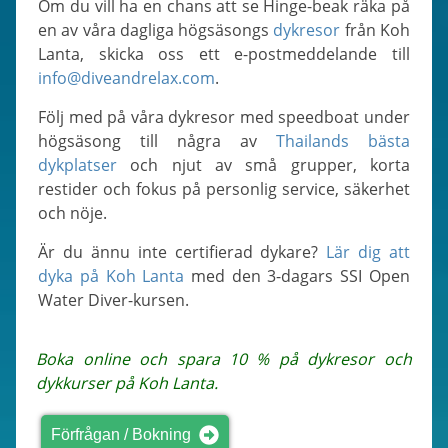
Om du vill ha en chans att se Hinge-beak räka på
en av våra dagliga högsäsongs
dykresor
från Koh
Lanta, skicka oss ett e-postmeddelande till
info@diveandrelax.com
.
Följ med på våra dykresor med speedboat under
högsäsong till några av
Thailands bästa
dykplatser
och njut av små grupper, korta
restider och fokus på personlig service, säkerhet
och nöje.
Är du ännu inte certifierad dykare?
Lär dig att
dyka på Koh Lanta
med den 3-dagars SSI Open
Water Diver-kursen.
Boka online och spara 10 % på dykresor och
dykkurser på Koh Lanta.
Förfrågan / Bokning