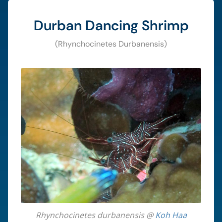
Durban Dancing Shrimp
(Rhynchocinetes Durbanensis)
Rhynchocinetes durbanensis @
Koh Haa