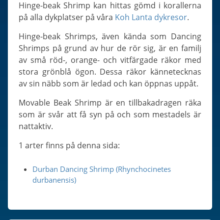
Slugs & Snails
Hinge-beak Shrimp kan hittas gömd i korallerna
på alla dykplatser på våra
Koh Lanta dykresor
.
Sea Stars, Urchins & Sea Cucumbers
Clams & Oysters
Hinge-beak Shrimps, även kända som Dancing
Shrimps på grund av hur de rör sig, är en familj
Sponges
av små röd-, orange- och vitfärgade räkor med
Bristle Worms
stora grönblå ögon. Dessa räkor kännetecknas
Jellyfish
av sin näbb som är ledad och kan öppnas uppåt.
Movable Beak Shrimp är en tillbakadragen räka
som är svår att få syn på och som mestadels är
nattaktiv.
1 arter finns på denna sida:
Durban Dancing Shrimp (Rhynchocinetes
durbanensis)