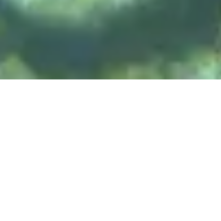
DIVE & RELAX KOH
LANTA
@ Lanta Castaway Beach Resort
SSI-kurser
Vi föredrar att undervisa
här på Lanta.