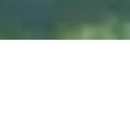
DIVE & RELAX KOH
LANTA
@ Lanta Castaway Beach Resort
SSI-cursussen
We geven bij voorkeur
hier op Lanta.