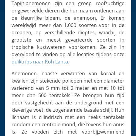
Slugs & Snails
Tapijt-anemonen zijn een groep roofzuchtige
ongewervelde dieren die hun naam ontlenen aan
Sea Stars, Urchins & Sea Cucumbers
de kleurrijke bloem, de anemoon. Er komen
Clams & Oysters
wereldwijd meer dan 1.000 soorten voor in de
Sponges
oceanen, op verschillende dieptes, waarbij de
grootste en meest gevarieerde soorten in
Bristle Worms
tropische kustwateren voorkomen. Ze zijn in
Jellyfish
overvloed te vinden op alle locaties tijdens onze
duiktrips naar Koh Lanta
.
Anemonen, naaste verwanten van koraal en
kwallen, zijn stekende poliepen met een diameter
variërend van 5 mm tot 2 meter en met 10 tot
meer dan 500 tentakels! Ze brengen hun tijd
door vastgehecht aan de ondergrond met een
kleverige voet, de zogenaamde basale schijf. Hun
lichaam is cilindrisch met een reeks tentakels
rondom een centrale mond, die tevens hun anus
is. Ze voeden zich met voorbijzwemmend