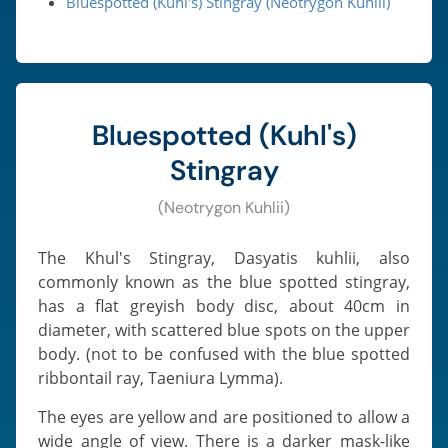
Bluespotted (Kuhl's) Stingray (Neotrygon Kuhlii)
Bluespotted (Kuhl's)
Stingray
(Neotrygon Kuhlii)
The Khul's Stingray, Dasyatis kuhlii, also
commonly known as the blue spotted stingray,
has a flat greyish body disc, about 40cm in
diameter, with scattered blue spots on the upper
body. (not to be confused with the blue spotted
ribbontail ray, Taeniura Lymma).
The eyes are yellow and are positioned to allow a
wide angle of view. There is a darker mask-like