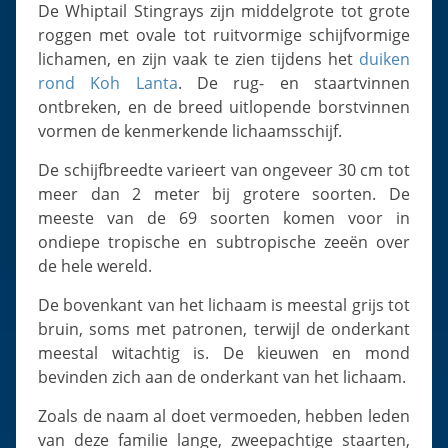
Slugs & Snails
De Whiptail Stingrays zijn middelgrote tot grote
roggen met ovale tot ruitvormige schijfvormige
Sea Stars, Urchins & Sea Cucumbers
lichamen, en zijn vaak te zien tijdens het
duiken
Clams & Oysters
rond Koh Lanta
. De rug- en staartvinnen
Sponges
ontbreken, en de breed uitlopende borstvinnen
vormen de kenmerkende lichaamsschijf.
Bristle Worms
Jellyfish
De schijfbreedte varieert van ongeveer 30 cm tot
meer dan 2 meter bij grotere soorten. De
meeste van de 69 soorten komen voor in
ondiepe tropische en subtropische zeeën over
de hele wereld.
De bovenkant van het lichaam is meestal grijs tot
bruin, soms met patronen, terwijl de onderkant
meestal witachtig is. De kieuwen en mond
bevinden zich aan de onderkant van het lichaam.
Zoals de naam al doet vermoeden, hebben leden
van deze familie lange, zweepachtige staarten,