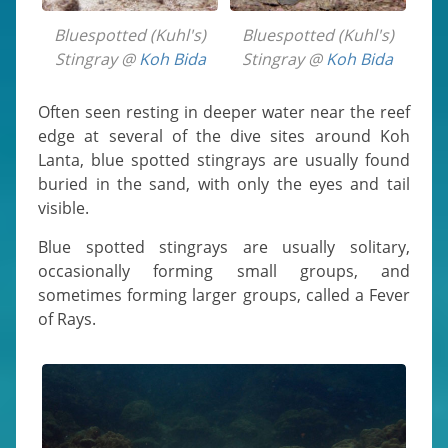
Bluespotted (Kuhl's)
Bluespotted (Kuhl's)
Stingray @
Koh Bida
Stingray @
Koh Bida
Often seen resting in deeper water near the reef
edge at several of the dive sites around Koh
Lanta, blue spotted stingrays are usually found
buried in the sand, with only the eyes and tail
visible.
Blue spotted stingrays are usually solitary,
occasionally forming small groups, and
sometimes forming larger groups, called a Fever
of Rays.