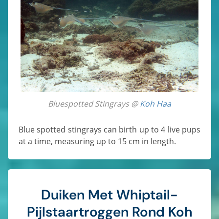
Bluespotted Stingrays @
Koh Haa
Blue spotted stingrays can birth up to 4 live pups
at a time, measuring up to 15 cm in length.
Duiken Met Whiptail-
Pijlstaartroggen Rond Koh