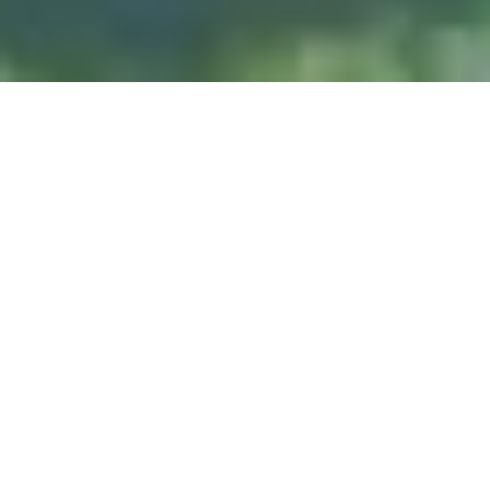
DIVE & RELAX KOH
LANTA
@ Lanta Castaway Beach Resort
SSI-kurser
Vi foretrækker at undervise på
her på Lanta.
DYKSTEDER