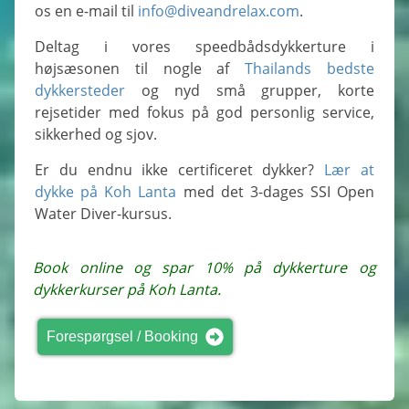
os en e-mail til
info@diveandrelax.com
.
Deltag i vores speedbådsdykkerture i
højsæsonen til nogle af
Thailands bedste
dykkersteder
og nyd små grupper, korte
rejsetider med fokus på god personlig service,
sikkerhed og sjov.
Er du endnu ikke certificeret dykker?
Lær at
dykke på Koh Lanta
med det 3-dages SSI Open
Water Diver-kursus.
Book online og spar 10% på dykkerture og
dykkerkurser på Koh Lanta.
Forespørgsel / Booking