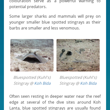
colouration serve as a powerful warning to
potential predators.
Some larger sharks and mammals will prey on
younger smaller blue spotted stingrays as their
barbs are smaller and less venomous.
Bluespotted (Kuhl's)
Bluespotted (Kuhl's)
Stingray @
Koh Bida
Stingray @
Koh Bida
Often seen resting in deeper water near the reef
edge at several of the dive sites around Koh
Lanta, blue spotted stingrays are usually found