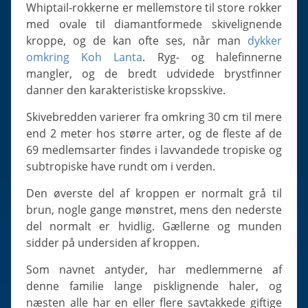
Slugs & Snails
Whiptail-rokkerne er mellemstore til store rokker
med ovale til diamantformede skivelignende
Sea Stars, Urchins & Sea Cucumbers
kroppe, og de kan ofte ses, når man
dykker
Clams & Oysters
omkring Koh Lanta
. Ryg- og halefinnerne
Sponges
mangler, og de bredt udvidede brystfinner
danner den karakteristiske kropsskive.
Bristle Worms
Jellyfish
Skivebredden varierer fra omkring 30 cm til mere
end 2 meter hos større arter, og de fleste af de
69 medlemsarter findes i lavvandede tropiske og
subtropiske have rundt om i verden.
Den øverste del af kroppen er normalt grå til
brun, nogle gange mønstret, mens den nederste
del normalt er hvidlig. Gællerne og munden
sidder på undersiden af kroppen.
Som navnet antyder, har medlemmerne af
denne familie lange pisklignende haler, og
næsten alle har en eller flere savtakkede giftige