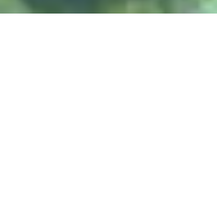
DIVE & RELAX KOH
LANTA
@ Lanta Castaway Beach Resort
SSI-kurs
Vi foretrekker å undervise på
her på Lanta.
DYKKESTEDER
Koh Haa
Koh Rok