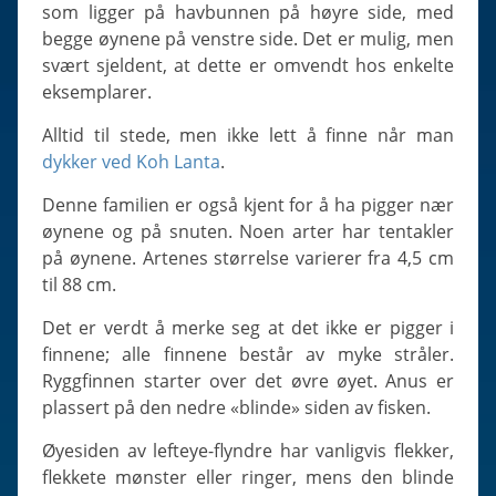
Slugs & Snails
som ligger på havbunnen på høyre side, med
begge øynene på venstre side. Det er mulig, men
Sea Stars, Urchins & Sea Cucumbers
svært sjeldent, at dette er omvendt hos enkelte
Clams & Oysters
eksemplarer.
Sponges
Alltid til stede, men ikke lett å finne når man
Bristle Worms
dykker ved Koh Lanta
.
Jellyfish
Denne familien er også kjent for å ha pigger nær
øynene og på snuten. Noen arter har tentakler
på øynene. Artenes størrelse varierer fra 4,5 cm
til 88 cm.
Det er verdt å merke seg at det ikke er pigger i
finnene; alle finnene består av myke stråler.
Ryggfinnen starter over det øvre øyet. Anus er
plassert på den nedre «blinde» siden av fisken.
Øyesiden av lefteye-flyndre har vanligvis flekker,
flekkete mønster eller ringer, mens den blinde