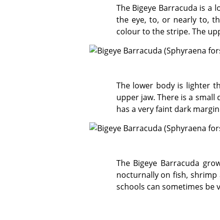
The Bigeye Barracuda is a long silvery fish, often with a yellow or greenish stripe running from the mouth, through
the eye, to, or nearly to, t
colour to the stripe. The up
The lower body is lighter than the upper body. The eye is large, and the lower jaw slightly protrudes beyond the
upper jaw. There is a small d
has a very faint dark margin
The Bigeye Barracuda grows to 65 cm, but is usually observed in the 25 cm - 35 cm range. This species feeds
nocturnally on fish, shrimp 
schools can sometimes be ve