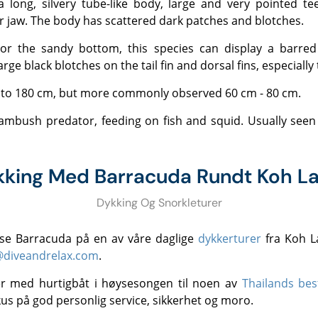
 jaw. The body has scattered dark patches and blotches.
e black blotches on the tail fin and dorsal fins, especially t
 to 180 cm, but more commonly observed 60 cm - 80 cm.
king Med Barracuda Rundt Koh L
Dykking Og Snorkleturer
 å se Barracuda på en av våre daglige
dykkerturer
fra Koh L
@diveandrelax.com
.
rer med hurtigbåt i høysesongen til noen av
Thailands bes
kus på god personlig service, sikkerhet og moro.