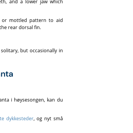
he rear dorsal fin.
anta
anta i høysesongen, kan du
te dykkesteder
, og nyt små