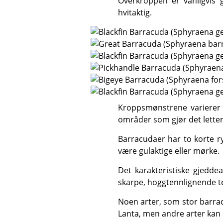
Overkroppen er vanligvis grå eller sølvfarget, med mørkeblå eller mørkegrønn farge, mens underkroppen er
hvitaktig.
Kroppsmønstrene varierer fra art til art, og består vanligvis av striper, V-formede mønstre, flekker og flekkete
områder som gjør det lettere
Barracudaer har to korte ryggfinner som ligger langt fra hverandre, en kløftet halefinne og små skjell. Finner kan
være gulaktige eller mørke.
Det karakteristiske gjeddeaktige hodet er langt, tynt og spiss, med et stort underbitt hos mange arter. Store,
skarpe, hoggtennlignende te
Noen arter, som stor barracuda (Sphyraena barracuda), sees vanligvis alene i de grunne delene av revet rundt Koh
Lanta, men andre arter kan s