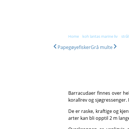
DIVE & SNORKEL TRIPS
SC
home
»
koh lantas marine liv
»
strå
Papegøyefisker
Grå multe
Barracudaer finnes over hele verden i alle varme og tropiske farvann, og blir vanligvis observert i grunt vann nær
korallrev og sjøgressenger.
De er raske, kraftige og kjent for sitt ofte skremmende utseende. De har lange, tynne, langstrakte kropper, og noen
arter kan bli opptil 2 m lang