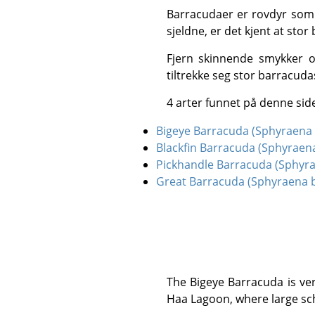
Barracudaer er rovdyr som ligger på lur, og venter for det meste på å jakte på mindre fisk. Selv om hendelser er
sjeldne, er det kjent at sto
Fjern skinnende smykker og diamantringer når du dykker eller snorkler, da disse gjenstandene er kjent for å
tiltrekke seg stor barracud
4 arter funnet på denne sid
Bigeye Barracuda (Sphyraena f
Blackfin Barracuda (Sphyraen
Pickhandle Barracuda (Sphyrae
Great Barracuda (Sphyraena 
The Bigeye Barracuda is very common at both the Bida Islands and the Koh Haa Islands, particularly around Koh
Haa Lagoon, where large sch