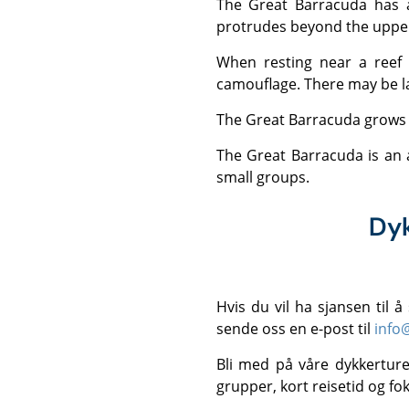
The Great Barracuda has a long, silvery tube-like body, large and very pointed teeth, and a lower jaw which
protrudes beyond the upper
When resting near a reef or the sandy bottom, this species can display a barred or mottled pattern to aid
camouflage. There may be larg
The Great Barracuda grows
The Great Barracuda is an ambush predator, feeding on fish and squid. Usually seen solitary, but occasionally in
small groups.
Dyk
Hvis du vil ha sjansen til
sende oss en e-post til
info
Bli med på våre dykkertu
grupper, kort reisetid og fo