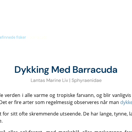
+66 (0)89 050 3009
info@diveandrelax.com
UBA COURSES
DIVE SITES
MARINE LIFE
KOH LANTA
PR
lefinnede fisker
»
barracuda
Dykking Med Barracuda
Lantas Marine Liv | Sphyraenidae
 Det er fire arter som regelmessig observeres når man
dykke
e.