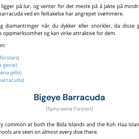
r barracuda ved en feiltakelse har angrepet svømmere.
as oppmerksomhet og kan virke attraktive for dem.
en:
orsteri)
a genie)
na jello)
barracuda)
Bigeye Barracuda
(Sphyraena Forsteri)
ools are seen on almost every dive there.