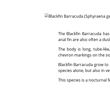
The Blackfin Barracuda has a silvery body with a dusky to dark tail fin with dark margins. The rear dorsal fin and
anal fin are also often a dus
The body is long, tube-like, and the lower jaw protrudes beyond the upper jaw. There are about 18 - 22 dark
chevron markings on the si
Blackfin Barracuda grow to 100 cm, but more usually observed in the 50 cm - 80 cm range. We sometimes see this
species alone, but also in ve
This species is a nocturnal 