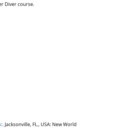
r Diver course.
ic
. Jacksonville, FL., USA: New World