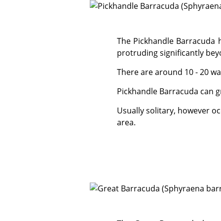
The Pickhandle Barracuda has a very long silvery body with a yellowish tail and a huge mouth, with the lower jaw
protruding significantly be
There are around 10 - 20 wa
Pickhandle Barracuda can g
Usually solitary, however occasionally we can see schools of several hundred in the shallows just outside of the reef
area.