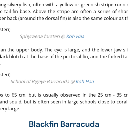
he tail fin base. Above the stripe are often a series of sho
per back (around the dorsal fin) is also the same colour as 
Sphyraena forsteri @
Koh Haa
ark blotch at the base of the pectoral fin, and the forked tai
.
School of Bigeye Barracuda @
Koh Haa
and squid, but is often seen in large schools close to cora
ry large.
Blackfin Barracuda