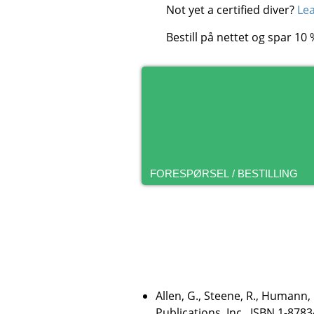
Not yet a certified diver?
Lea
Bestill på nettet og spar 1
FORESPØRSEL / BESTILLING
Allen, G., Steene, R., Humann,
Publications, Inc., ISBN 1-8783