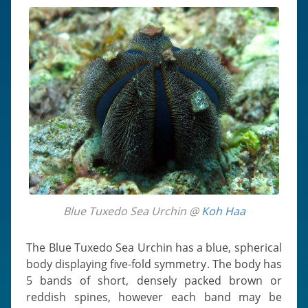
Blue Tuxedo Sea Urchin @
Koh Haa
The Blue Tuxedo Sea Urchin has a blue, spherical
body displaying five-fold symmetry. The body has
5 bands of short, densely packed brown or
reddish spines, however each band may be