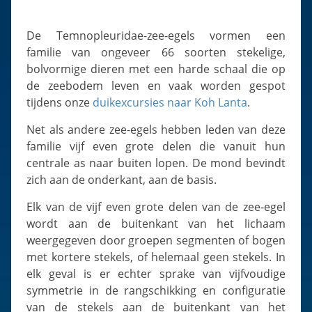
Slugs & Snails
Sea Stars, Urchins & Sea Cucumbers
De Temnopleuridae-zee-egels vormen een
Clams & Oysters
familie van ongeveer 66 soorten stekelige,
bolvormige dieren met een harde schaal die op
Sponges
de zeebodem leven en vaak worden gespot
Bristle Worms
tijdens onze
duikexcursies naar Koh Lanta
.
Jellyfish
Net als andere zee-egels hebben leden van deze
familie vijf even grote delen die vanuit hun
centrale as naar buiten lopen. De mond bevindt
zich aan de onderkant, aan de basis.
Elk van de vijf even grote delen van de zee-egel
wordt aan de buitenkant van het lichaam
weergegeven door groepen segmenten of bogen
met kortere stekels, of helemaal geen stekels. In
elk geval is er echter sprake van vijfvoudige
symmetrie in de rangschikking en configuratie
van de stekels aan de buitenkant van het