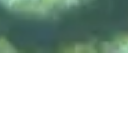
DIVE & RELAX KOH
LANTA
@ Lanta Castaway Beach Resort