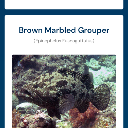
Brown Marbled Grouper
(Epinephelus Fuscoguttatus)