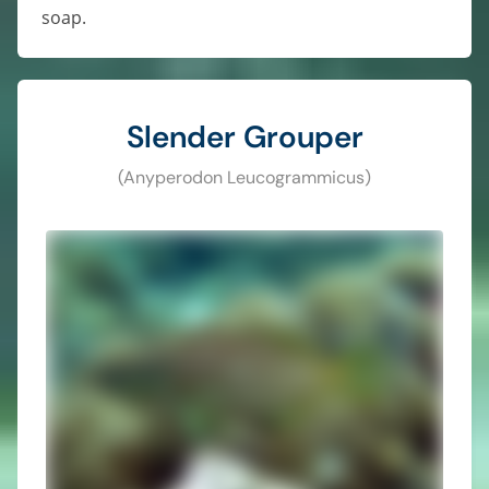
soap.
Slender Grouper
(Anyperodon Leucogrammicus)