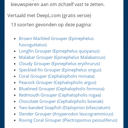
kieuwspieren aan om zichzelf vast te zetten.
Vertaald met DeepL.com (gratis versie)
13 soorten gevonden op deze pagina:
Brown Marbled Grouper (Epinephelus
fuscoguttatus)
Longfin Grouper (Epinephelus quoyanus)
Malabar Grouper (Epinephelus Malabancus)
Cloudy Grouper (Epinephelus erythrurus)
Speckled-fin Grouper (Epinephelus ongus)
Coral Grouper (Cephalopholis miniata)
Peacock Grouper (Cephalopholis argus)
Bluelined Grouper (Cephalopholis formosa)
Redmouth Grouper (Cephalopholis rogaa)
Chocolate Grouper (Cephalopholis boenak)
Two-banded Soapfish (Diploprion bifasciatum)
Slender Grouper (Anyperodon leucogrammicus)
Roving Coral Grouper (Plectropomus pessuliferus)