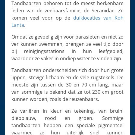
Slugs & Snails
Tandbaarzen behoren tot de meest herkenbare
leden van de zeebaarsfamilie, de Seranidae. Ze
Sea Stars, Urchins & Sea Cucumbers
komen veel voor op de
duiklocaties van Koh
Clams & Oysters
Lanta
.
Sponges
Omdat ze gevoelig zijn voor parasieten en niet zo
Bristle Worms
ver kunnen zwemmen, brengen ze veel tijd door
Jellyfish
bij reinigingsstations in hun leefgebied,
waardoor ze vaker in ondiep water te vinden zijn.
Tandbaarzen onderscheiden zich door hun grote
lippen, stevige lichaam en de vele rugstekels. De
meeste zijn tussen de 30 en 70 cm lang, maar
van sommige is bekend dat ze tot 230 cm groot
kunnen worden, zoals de reuzenbaars.
Ze variëren in kleur en tekening, van bruin,
diepblauw, rood en groen. Sommige
tandbaarzen hebben een speciale pigmentcel
waarmee ze hun uiterlijk snel kunnen