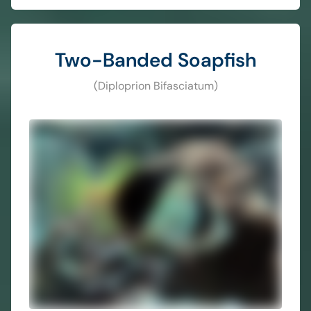
Two-Banded Soapfish
(Diploprion Bifasciatum)