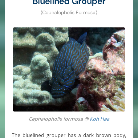
Bluelined Grouper
(Cephalopholis Formosa)
Cephalopholis formosa @
Koh Haa
The bluelined grouper has a dark brown body,