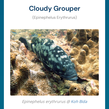
Cloudy Grouper
(Epinephelus Erythrurus)
Epinephelus erythrurus @
Koh Bida