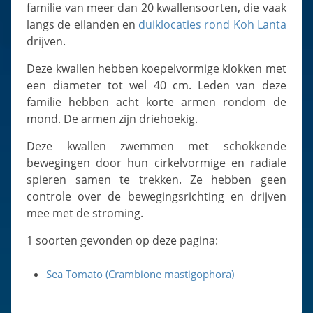
Slugs & Snails
familie van meer dan 20 kwallensoorten, die vaak
langs de eilanden en
duiklocaties rond Koh Lanta
Sea Stars, Urchins & Sea Cucumbers
drijven.
Clams & Oysters
Deze kwallen hebben koepelvormige klokken met
Sponges
een diameter tot wel 40 cm. Leden van deze
Bristle Worms
familie hebben acht korte armen rondom de
Jellyfish
mond. De armen zijn driehoekig.
Deze kwallen zwemmen met schokkende
bewegingen door hun cirkelvormige en radiale
spieren samen te trekken. Ze hebben geen
controle over de bewegingsrichting en drijven
mee met de stroming.
1 soorten gevonden op deze pagina:
Sea Tomato (Crambione mastigophora)