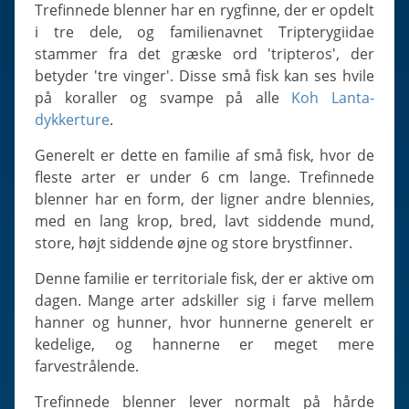
Slugs & Snails
Trefinnede blenner har en rygfinne, der er opdelt
i tre dele, og familienavnet Tripterygiidae
Sea Stars, Urchins & Sea Cucumbers
stammer fra det græske ord 'tripteros', der
Clams & Oysters
betyder 'tre vinger'. Disse små fisk kan ses hvile
Sponges
på koraller og svampe på alle
Koh Lanta-
dykkerture
.
Bristle Worms
Jellyfish
Generelt er dette en familie af små fisk, hvor de
fleste arter er under 6 cm lange. Trefinnede
blenner har en form, der ligner andre blennies,
med en lang krop, bred, lavt siddende mund,
store, højt siddende øjne og store brystfinner.
Denne familie er territoriale fisk, der er aktive om
dagen. Mange arter adskiller sig i farve mellem
hanner og hunner, hvor hunnerne generelt er
kedelige, og hannerne er meget mere
farvestrålende.
Trefinnede blenner lever normalt på hårde