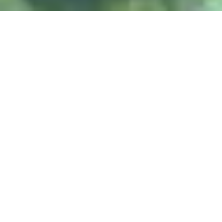
DIVE & RELAX KOH
LANTA
@ Lanta Castaway Beach Resort
SSI-kurser
Vi foretrækker at undervise på
her på Lanta.
DYKSTEDER
Koh Haa
Koh Rok