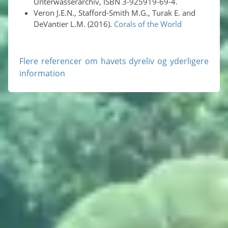
Unterwasserarchiv, ISBN 3-925919-69-4.
Veron J.E.N., Stafford-Smith M.G., Turak E. and
DeVantier L.M. (2016).
Corals of the World
Flere referencer om havets dyreliv og yderligere
information