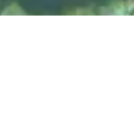
DIVE & RELAX KOH
LANTA
@ Lanta Castaway Beach Resort
SSI-kurser
Vi foretrækker at undervise på
her på Lanta.
DYKSTEDER
Koh Haa