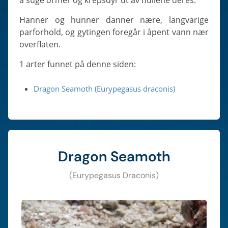
å suge ormer og krepsdyr ut av hullene deres.
Hanner og hunner danner nære, langvarige
parforhold, og gytingen foregår i åpent vann nær
overflaten.
1 arter funnet på denne siden:
Dragon Seamoth (Eurypegasus draconis)
Dragon Seamoth
(Eurypegasus Draconis)