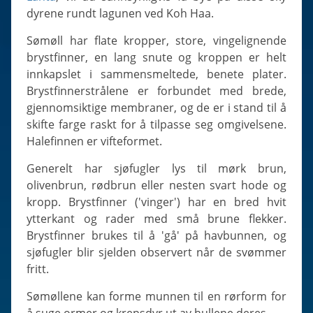
Slugs & Snails
dyrene rundt lagunen ved Koh Haa.
Sea Stars, Urchins & Sea Cucumbers
Sømøll har flate kropper, store, vingelignende
Clams & Oysters
brystfinner, en lang snute og kroppen er helt
Sponges
innkapslet i sammensmeltede, benete plater.
Brystfinnerstrålene er forbundet med brede,
Bristle Worms
gjennomsiktige membraner, og de er i stand til å
Jellyfish
skifte farge raskt for å tilpasse seg omgivelsene.
Halefinnen er vifteformet.
Generelt har sjøfugler lys til mørk brun,
olivenbrun, rødbrun eller nesten svart hode og
kropp. Brystfinner ('vinger') har en bred hvit
ytterkant og rader med små brune flekker.
Brystfinner brukes til å 'gå' på havbunnen, og
sjøfugler blir sjelden observert når de svømmer
fritt.
Sømøllene kan forme munnen til en rørform for