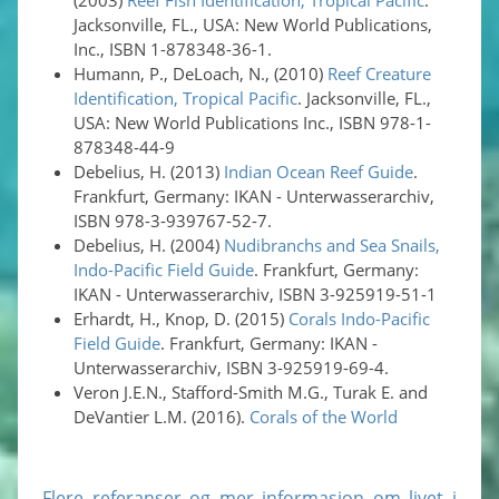
Jacksonville, FL., USA: New World Publications,
Inc., ISBN 1-878348-36-1.
Humann, P., DeLoach, N., (2010)
Reef Creature
Identification, Tropical Pacific
. Jacksonville, FL.,
USA: New World Publications Inc., ISBN 978-1-
878348-44-9
Debelius, H. (2013)
Indian Ocean Reef Guide
.
Frankfurt, Germany: IKAN - Unterwasserarchiv,
ISBN 978-3-939767-52-7.
Debelius, H. (2004)
Nudibranchs and Sea Snails,
Indo-Pacific Field Guide
. Frankfurt, Germany:
IKAN - Unterwasserarchiv, ISBN 3-925919-51-1
Erhardt, H., Knop, D. (2015)
Corals Indo-Pacific
Field Guide
. Frankfurt, Germany: IKAN -
Unterwasserarchiv, ISBN 3-925919-69-4.
Veron J.E.N., Stafford-Smith M.G., Turak E. and
DeVantier L.M. (2016).
Corals of the World
Flere referanser og mer informasjon om livet i