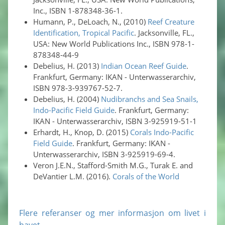
Inc., ISBN 1-878348-36-1.
Humann, P., DeLoach, N., (2010)
Reef Creature
Identification, Tropical Pacific
. Jacksonville, FL.,
USA: New World Publications Inc., ISBN 978-1-
878348-44-9
Debelius, H. (2013)
Indian Ocean Reef Guide
.
Frankfurt, Germany: IKAN - Unterwasserarchiv,
ISBN 978-3-939767-52-7.
Debelius, H. (2004)
Nudibranchs and Sea Snails,
Indo-Pacific Field Guide
. Frankfurt, Germany:
IKAN - Unterwasserarchiv, ISBN 3-925919-51-1
Erhardt, H., Knop, D. (2015)
Corals Indo-Pacific
Field Guide
. Frankfurt, Germany: IKAN -
Unterwasserarchiv, ISBN 3-925919-69-4.
Veron J.E.N., Stafford-Smith M.G., Turak E. and
DeVantier L.M. (2016).
Corals of the World
Flere referanser og mer informasjon om livet i
havet