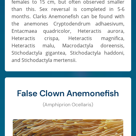
females to 15 cm, but often observed smaller
than this. Sex reversal is completed in 5-6
months. Clarks Anemonefish can be found with
the anemones Cryptodendrum adhaesivum,
Entacmaea quadricolor, Heteractis aurora,
Heteractis crispa, Heteractis magnifica,
Heteractis malu, Macrodactyla doreensis,
Stichodactyla gigantea, Stichodactyla haddoni,
and Stichodactyla mertensii.
False Clown Anemonefish
(Amphiprion Ocellaris)