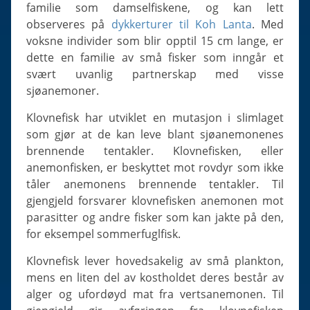
Slugs & Snails
familie som damselfiskene, og kan lett
observeres på
dykkerturer til Koh Lanta
. Med
Sea Stars, Urchins & Sea Cucumbers
voksne individer som blir opptil 15 cm lange, er
Clams & Oysters
dette en familie av små fisker som inngår et
Sponges
svært uvanlig partnerskap med visse
sjøanemoner.
Bristle Worms
Jellyfish
Klovnefisk har utviklet en mutasjon i slimlaget
som gjør at de kan leve blant sjøanemonenes
brennende tentakler. Klovnefisken, eller
anemonfisken, er beskyttet mot rovdyr som ikke
tåler anemonens brennende tentakler. Til
gjengjeld forsvarer klovnefisken anemonen mot
parasitter og andre fisker som kan jakte på den,
for eksempel sommerfuglfisk.
Klovnefisk lever hovedsakelig av små plankton,
mens en liten del av kostholdet deres består av
alger og ufordøyd mat fra vertsanemonen. Til