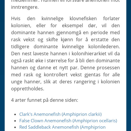
medlemmer. Hunnen vil forsvare anemonen mot
inntrengere.
Hvis den kvinnelige klovnefisken forlater
kolonien, eller for eksempel dør, vil den
dominante hannen gjennomgå en periode med
rask vekst og skifte kjønn for å erstatte den
tidligere dominante kvinnelige kolonilederen.
Den nest laveste hannen i kolonihierarkiet vil da
også raskt øke i størrelse for å bli den dominante
hannen og danne et nytt par. Denne prosessen
med rask og kontrollert vekst gjentas for alle
unge hanner, slik at deres rangering i kolonien
opprettholdes.
4 arter funnet på denne siden:
Clark's Anemonefish (Amphiprion clarkii)
False Clown Anemonefish (Amphiprion ocellaris)
Red Saddleback Anemonefish (Amphiprion