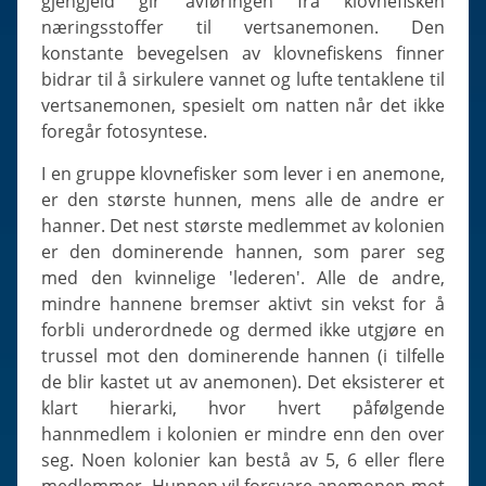
gjengjeld gir avføringen fra klovnefisken
næringsstoffer til vertsanemonen. Den
konstante bevegelsen av klovnefiskens finner
bidrar til å sirkulere vannet og lufte tentaklene til
vertsanemonen, spesielt om natten når det ikke
foregår fotosyntese.
I en gruppe klovnefisker som lever i en anemone,
er den største hunnen, mens alle de andre er
hanner. Det nest største medlemmet av kolonien
er den dominerende hannen, som parer seg
med den kvinnelige 'lederen'. Alle de andre,
mindre hannene bremser aktivt sin vekst for å
forbli underordnede og dermed ikke utgjøre en
trussel mot den dominerende hannen (i tilfelle
de blir kastet ut av anemonen). Det eksisterer et
klart hierarki, hvor hvert påfølgende
hannmedlem i kolonien er mindre enn den over
seg. Noen kolonier kan bestå av 5, 6 eller flere