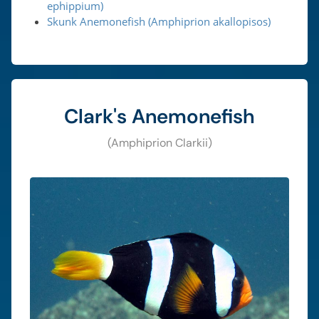
ephippium)
Skunk Anemonefish (Amphiprion akallopisos)
Clark's Anemonefish
(Amphiprion Clarkii)