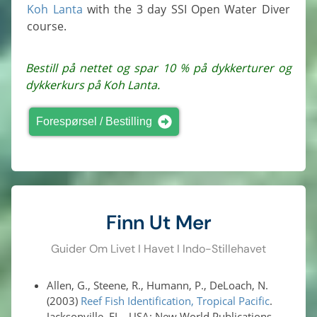
Koh Lanta
with the 3 day SSI Open Water Diver
course.
Bestill på nettet og spar 10 % på dykkerturer og
dykkerkurs på Koh Lanta.
Forespørsel / Bestilling
Finn Ut Mer
Guider Om Livet I Havet I Indo-Stillehavet
Allen, G., Steene, R., Humann, P., DeLoach, N.
(2003)
Reef Fish Identification, Tropical Pacific
.
Jacksonville, FL., USA: New World Publications,