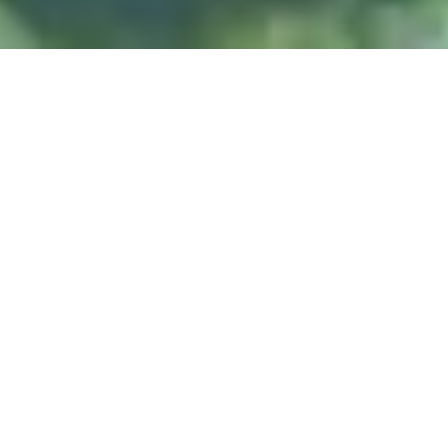
DIVE & RELAX KOH
LANTA
@ Lanta Castaway Beach Resort
SSI-kurs
Vi foretrekker å undervise på
her på Lanta.
DYKKESTEDER
Koh Haa