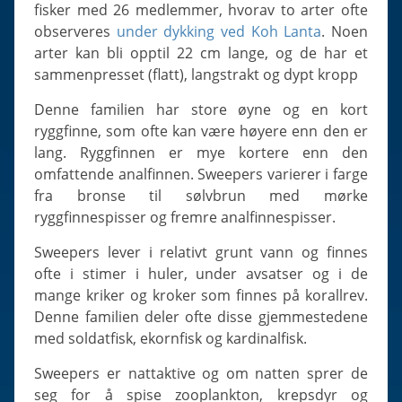
Slugs & Snails
fisker med 26 medlemmer, hvorav to arter ofte
observeres
under dykking ved Koh Lanta
. Noen
Sea Stars, Urchins & Sea Cucumbers
arter kan bli opptil 22 cm lange, og de har et
Clams & Oysters
sammenpresset (flatt), langstrakt og dypt kropp
Sponges
Denne familien har store øyne og en kort
Bristle Worms
ryggfinne, som ofte kan være høyere enn den er
Jellyfish
lang. Ryggfinnen er mye kortere enn den
omfattende analfinnen. Sweepers varierer i farge
fra bronse til sølvbrun med mørke
ryggfinnespisser og fremre analfinnespisser.
Sweepers lever i relativt grunt vann og finnes
ofte i stimer i huler, under avsatser og i de
mange kriker og kroker som finnes på korallrev.
Denne familien deler ofte disse gjemmestedene
med soldatfisk, ekornfisk og kardinalfisk.
Sweepers er nattaktive og om natten sprer de
seg for å spise zooplankton, krepsdyr og