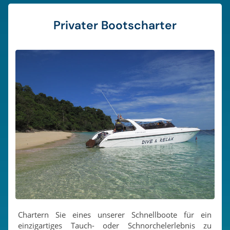
entdecken Sie die wunderbare Unterwasserwelt rund
um die sechs Koh Haa-Inseln und besuchen Sie die
gleichen Korallenriffe, die normalerweise nur von
Privater Bootscharter
Tauchern gesehen werden.
Chartern Sie eines unserer Schnellboote für ein
einzigartiges Tauch- oder Schnorchelerlebnis zu