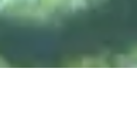
DIVE & RELAX KOH
LANTA
@ Lanta Castaway Beach Resort