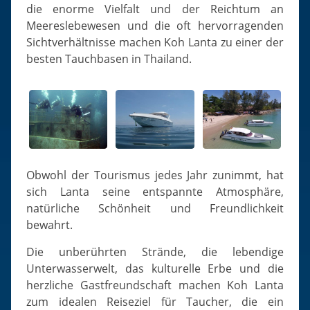
Slugs & Snails
die enorme Vielfalt und der Reichtum an
Meereslebewesen und die oft hervorragenden
Sea Stars, Urchins & Sea Cucumbers
Sichtverhältnisse machen Koh Lanta zu einer der
Clams & Oysters
besten Tauchbasen in Thailand.
Sponges
Bristle Worms
Jellyfish
Obwohl der Tourismus jedes Jahr zunimmt, hat
sich Lanta seine entspannte Atmosphäre,
natürliche Schönheit und Freundlichkeit
bewahrt.
Die unberührten Strände, die lebendige
Unterwasserwelt, das kulturelle Erbe und die
herzliche Gastfreundschaft machen Koh Lanta
zum idealen Reiseziel für Taucher, die ein