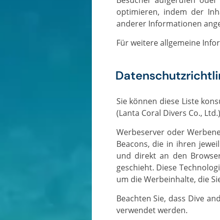
Besucher aufgerufen oder 
optimieren, indem der In
anderer Informationen ange
Für weitere allgemeine Inf
Datenschutzrichtl
Sie können diese Liste konsultieren, um die Datenschutzrichtlinien für jeden der Werbepartner von Dive and Relax
(Lanta Coral Divers Co., Ltd.)
Werbeserver oder Werbenetzwerke von Drittanbietern verwenden Technologien wie Cookies, JavaScript oder Web
Beacons, die in ihren jewe
und direkt an den Browser
geschieht. Diese Technolo
um die Werbeinhalte, die Si
Beachten Sie, dass Dive and Relax keinen Zugang zu oder Kontrolle über diese Cookies hat, die von Drittanbietern
verwendet werden.