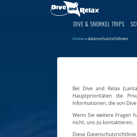
DIVE & SNORKEL TRIPS
SC
home
»
datenschutzrichtlinien
Bei Dive and Relax (Lanta Coral Divers Co., Ltd.), erreichbar über www.diveandrelax.com, ist eine unserer
Hauptprioritäten die Pri
Informationen, die von Div
Wenn Sie weitere Fragen haben oder mehr Informationen über unsere Datenschutzpolitik benötigen, zögern Sie
nicht, uns zu kontaktieren.
Diese Datenschutzrichtlinie gilt nur für unsere Online-Aktivitäten und für die Besucher unserer Website in Bezug