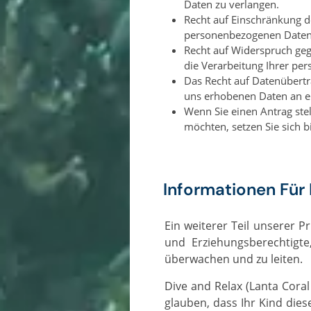
Daten zu verlangen.
Recht auf Einschränkung de
personenbezogenen Daten
Recht auf Widerspruch geg
die Verarbeitung Ihrer pe
Das Recht auf Datenübertr
uns erhobenen Daten an ei
Wenn Sie einen Antrag ste
möchten, setzen Sie sich b
Informationen Für 
Ein weiterer Teil unserer Priorität ist der Schutz von Kindern bei der Nutzung des Internets. Wir ermutigen Eltern
und Erziehungsberechtigte
überwachen und zu leiten.
Dive and Relax (Lanta Coral Divers Co., Ltd.) sammelt wissentlich keine persönlichen Daten von Kindern. Wenn Sie
glauben, dass Ihr Kind dies