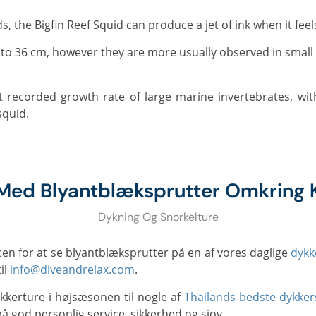
, the Bigfin Reef Squid can produce a jet of ink when it fee
squid.
Med Blyantblæksprutter Omkring 
Dykning Og Snorkelture
ncen for at se blyantblæksprutter på en af vores daglige
dykk
il
info@diveandrelax.com
.
kkerture i højsæsonen til nogle af
Thailands bedste dykker
å god personlig service, sikkerhed og sjov.