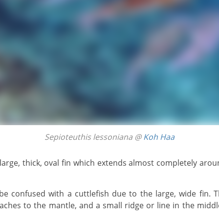
Sepioteuthis lessoniana @
Koh Haa
taches to the mantle, and a small ridge or line in the midd