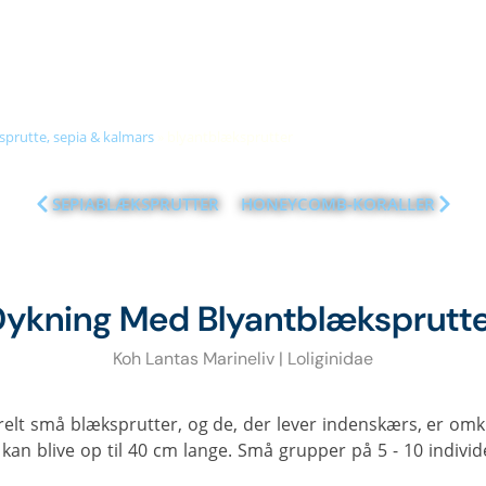
+66 (0)89 050 3009
info@diveandrelax.com
UBA COURSES
DIVE SITES
MARINE LIFE
KOH LANTA
PR
sprutte, sepia & kalmars
»
blyantblæksprutter
SEPIABLÆKSPRUTTER
HONEYCOMB-KORALLER
ykning Med Blyantblæksprutt
Koh Lantas Marineliv | Loliginidae
kan blive op til 40 cm lange. Små grupper på 5 - 10 individ