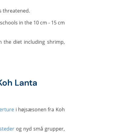
ls threatened.
Koh Lanta
erture
i højsæsonen fra Koh
steder
og nyd små grupper,