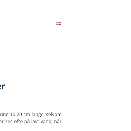
ICES
CONTACT
MAP
er
er ses ofte på lavt vand, når