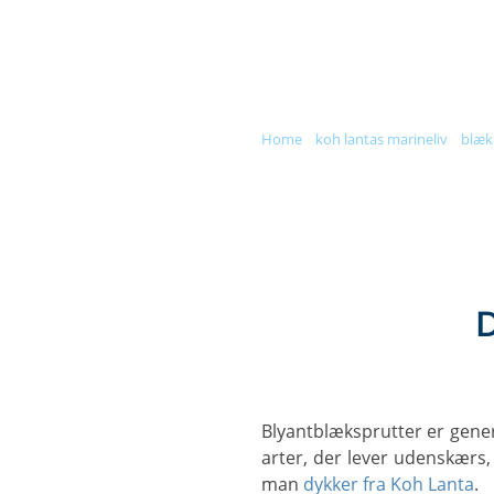
DIVE & SNORKEL TRIPS
SC
home
»
koh lantas marineliv
»
blæk
D
Blyantblæksprutter er generelt små blæksprutter, og de, der lever indenskærs, er omkring 10-20 cm lange, selvom
arter, der lever udenskærs, 
man
dykker fra Koh Lanta
.