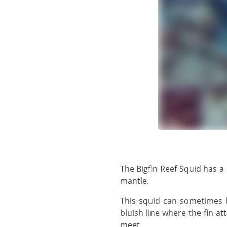
The Bigfin Reef Squid has a large, thick, oval fin which extends almost completely around the margins of the entire
mantle.
This squid can sometimes be confused with a cuttlefish due to the large, wide fin. There is a narrow whitish or
bluish line where the fin at
meet.