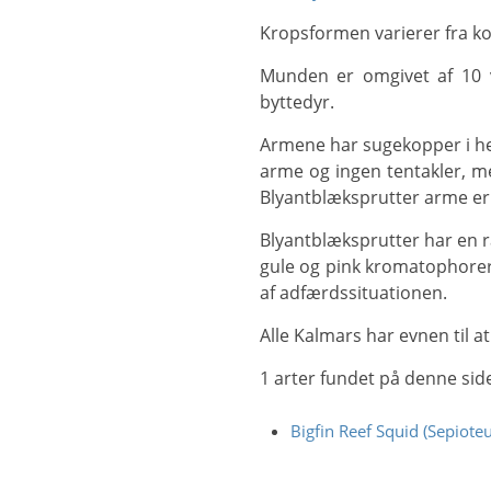
Kropsformen varierer fra k
Munden er omgivet af 10 vedhæng, som består af otte arme og to tentakler. Tentaklerne bruges til at fange
byttedyr.
Armene har sugekopper i hele deres længde, mens tentaklerne kun har sugekopper i spidsen. Blæksprutte har otte
arme og ingen tentakler, m
Blyantblæksprutter arme er 
Blyantblæksprutter har en række forskellige farver, gennemskinnelige til tætte, skarlagenrøde (hos nogle arter med
gule og pink kromatophorer
af adfærdssituationen.
Alle Kalmars har evnen til 
1 arter fundet på denne sid
Bigfin Reef Squid (Sepioteu