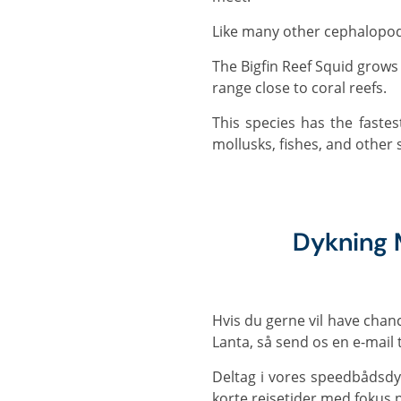
Like many other cephalopods
The Bigfin Reef Squid grows to 36 cm, however they are more usually observed in small schools in the 10 cm - 15 cm
range close to coral reefs.
This species has the fastest recorded growth rate of large marine invertebrates, with the diet including shrimp,
mollusks, fishes, and other 
Dykning 
Hvis du gerne vil have cha
Lanta, så send os en e-mail t
Deltag i vores speedbådsdy
korte rejsetider med fokus p