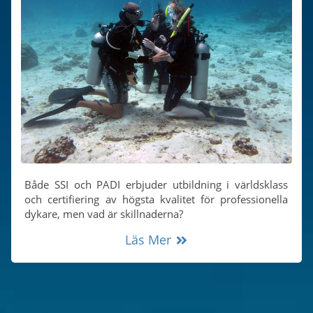
Slugs & Snails
Sea Stars, Urchins & Sea Cucumbers
Clams & Oysters
Sponges
Bristle Worms
Jellyfish
Både SSI och PADI erbjuder utbildning i världsklass
och certifiering av högsta kvalitet för professionella
dykare, men vad är skillnaderna?
Läs Mer