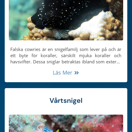
Falska cowries är en snigelfamilj som lever på och är
ett byte för koraller, särskilt mjuka koraller och
havsvifter. Dessa sniglar betraktas ibland som externa
parasiter, eftersom de kan fästa sig på mjukkoraller
Läs Mer
med sin blötdjursfot och sedan långsamt sluka
korallpolyperna.
Vårtsnigel