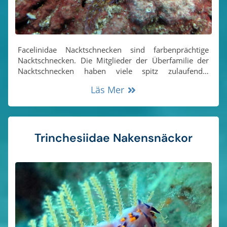
Facelinidae Nacktschnecken sind farbenprächtige
Nacktschnecken. Die Mitglieder der Überfamilie der
Nacktschnecken haben viele spitz zulaufende,
blutgefüllte Röhren, die aus den dorsalen (hinteren)
Läs Mer
und lateralen (seitlichen) Bereichen des Körpers
wachsen. Diese Wucherungen werden „Cerata“
genannt.
Trinchesiidae Nakensnäckor