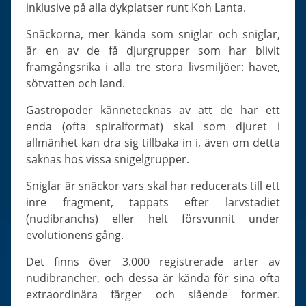
Slugs & Snails
inklusive på alla dykplatser runt Koh Lanta.
Sea Stars, Urchins & Sea Cucumbers
Snäckorna, mer kända som sniglar och sniglar,
Clams & Oysters
är en av de få djurgrupper som har blivit
framgångsrika i alla tre stora livsmiljöer: havet,
Sponges
sötvatten och land.
Bristle Worms
Gastropoder kännetecknas av att de har ett
Jellyfish
enda (ofta spiralformat) skal som djuret i
allmänhet kan dra sig tillbaka in i, även om detta
saknas hos vissa snigelgrupper.
Sniglar är snäckor vars skal har reducerats till ett
inre fragment, tappats efter larvstadiet
(nudibranchs) eller helt försvunnit under
evolutionens gång.
Det finns över 3.000 registrerade arter av
nudibrancher, och dessa är kända för sina ofta
extraordinära färger och slående former.