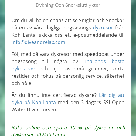
Dykning Och Snorkelutflykter
Om du vill ha en chans att se Sniglar och Snäckor
på en av våra dagliga högsäsongs
dykresor
från
Koh Lanta, skicka oss ett e-postmeddelande till
info@diveandrelax.com
.
Följ med på våra dykresor med speedboat under
högsäsong till några av
Thailands bästa
dykplatser
och njut av små grupper, korta
restider och fokus på personlig service, säkerhet
och nöje.
Är du ännu inte certifierad dykare?
Lär dig att
dyka på Koh Lanta
med den 3-dagars SSI Open
Water Diver-kursen.
Boka online och spara 10 % på dykresor och
dykkurser på Koh Lanta.