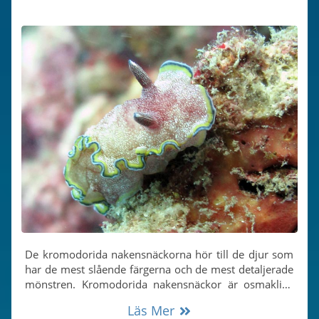
De kromodorida nakensnäckorna hör till de djur som
har de mest slående färgerna och de mest detaljerade
mönstren. Kromodorida nakensnäckor är osmakliga
för rovdjur eller till och med giftiga att äta, vilket gör
Läs Mer
att många arter kan vandra runt öppet i korallrev