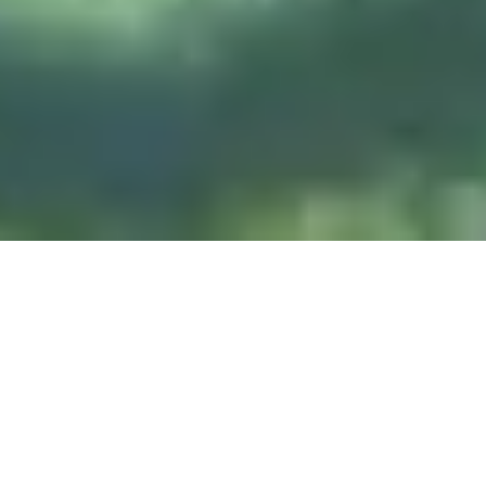
DIVE & RELAX KOH
LANTA
@ Lanta Castaway Beach Resort