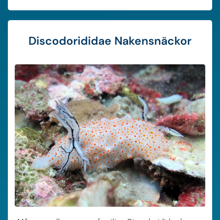
under dagen.
Discodorididae Nakensnäckor