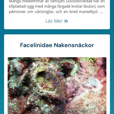
Många medlemmar av familjen Discodorididae har en
tillplattad rygg med många färgade knölar (bulor), som
påminner om vårtsniglar, och en bred mantelkjol. De
större och ljusare tuberklerna (knölarna) är ofta
Läs Mer
placerade längs kanten av flera åsar som löper längs
ryggen på nakensnäckan.
Facelinidae Nakensnäckor