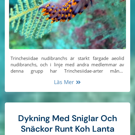
Trinchesiidae nudibranchs är starkt färgade aeolid
nudibranchs, och i linje med andra medlemmar av
denna grupp har Trinchesiidae-arter många
avsmalnande blodfyllda rör som kallas 'cerata' som
Läs Mer
växer på både ryggen och sidorna av kroppen.
Dykning Med Sniglar Och
Snäckor Runt Koh Lanta